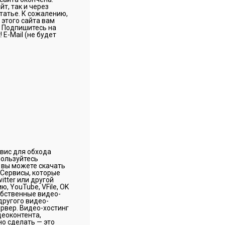
т, так и через
статье. К сожалению,
этого сайта вам
? Подпишитесь на
E-Mail (не будет
рвис для обхода
пользуйтесь
 вы можете скачать
 Сервисы, которые
itter или другой
, YouTube, VFile, OK
собственные видео-
другого видео-
ервер. Видео-хостинг
деоконтента,
но сделать — это