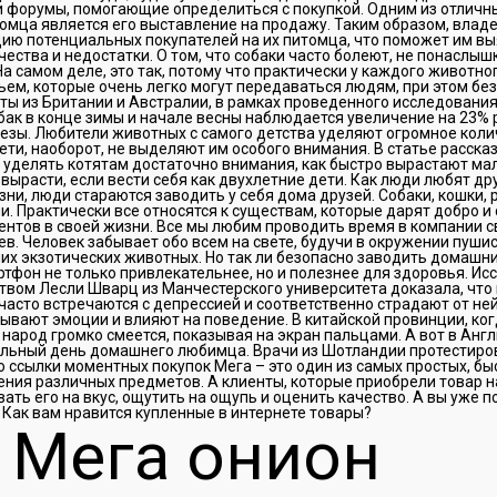
и форумы, помогающие определиться с покупкой. Одним из отличн
омца является его выставление на продажу. Таким образом, влад
цию потенциальных покупателей на их питомца, что поможет им в
ества и недостатки. О том, что собаки часто болеют, не понаслы
а самом деле, это так, потому что практически у каждого животно
ем, которые очень легко могут передаваться людям, при этом без
ты из Британии и Австралии, в рамках проведенного исследования
бак в конце зимы и начале весны наблюдается увеличение на 23% 
езы. Любители животных с самого детства уделяют огромное кол
ети, наоборот, не выделяют им особого внимания. В статье расска
 уделять котятам достаточно внимания, как быстро вырастают ма
 вырасти, если вести себя как двухлетние дети. Как люди любят др
ни, люди стараются заводить у себя дома друзей. Собаки, кошки, р
. Практически все относятся к существам, которые дарят добро и
нтов в своей жизни. Все мы любим проводить время в компании с
. Человек забывает обо всем на свете, будучи в окружении пушис
чих экзотических животных. Но так ли безопасно заводить домашн
тфон не только привлекательнее, но и полезнее для здоровья. И
твом Лесли Шварц из Манчестерского университета доказала, что
часто встречаются с депрессией и соответственно страдают от не
зывают эмоции и влияют на поведение. В китайской провинции, ко
 народ громко смеется, показывая на экран пальцами. А вот в Англ
льный день домашнего любимца. Врачи из Шотландии протестиро
ссылки моментных покупок Мега – это один из самых простых, бы
ния различных предметов. А клиенты, которые приобрели товар на
ать его на вкус, ощутить на ощупь и оценить качество. А вы уже п
Как вам нравится купленные в интернете товары?
 Мега онион