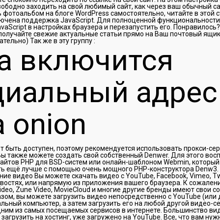
ободно заходить на свой любимый сайт, как через ваш обычный сай
ь фотоальбом на блоге WordPress самостоятельно, читайте в этой 
ючена поддержка JavaScript. Для полноценной функциональности 
vaScript в настройках браузера и перезапустить его. Понравилось
получайте свежие актуальные статьи прямо на Ваш почтовый ящик! 
тельно) Так же в эту группу :
а включится
иальный адрес
 onion
т быть доступен, поэтому рекомендуется использовать прокси-се
Вы также можете создать свой собственный Denwer. Для этого вос
сайтов PHP для BSD-систем или онлайн-шаблоном Webmin, который
ать ещё лучше с помощью очень мощного PHP-конструктора Denw3.
ие видео Вы можете скачать видео с YouTube, Facebook, Vimeo, Tw
овостях, или напрямую из приложения вашего браузера. К сожалению
Video, Zune Video, MovieCloud и многие другие бренды имеют свои 
азом, вы можете загрузить видео непосредственно с YouTube (или 
альный компьютер, а затем загрузить его на любой другой видео-с
дним из самых посещаемых сервисов в интернете. Большинство ви
загрузить на хостинг, уже загружено на YouTube. Все, что вам нуж