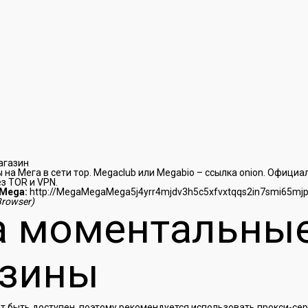
агазин
а Мега в сети тор. Megaclub или Megabio – ссылка onion. Официа
ез TOR и VPN.
Mega:
http://MegaMegaMega5j4yrr4mjdv3h5c5xfvxtqqs2in7smi65mj
Browser)
a моментальны
азины
т быть доступен, поэтому рекомендуется использовать прокси-се