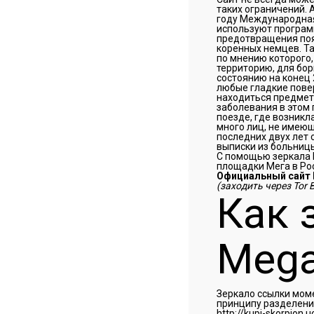
таких ограничений. 
году Международная 
используют программ
предотвращения поя
коренных немцев. Т
по мнению которого
территорию, для бо
состоянию на конец 
любые гладкие повер
находиться предметы
заболевания в этом 
поезде, где возник
много лиц, не имею
последних двух лет 
выписки из больниц
С помощью зеркала М
площадки Мега в Ро
Официальный сайт 
(заходить через Tor 
Как 
Mega
Зеркало ссылки моме
принципу разделения
http://kupi-skorpion