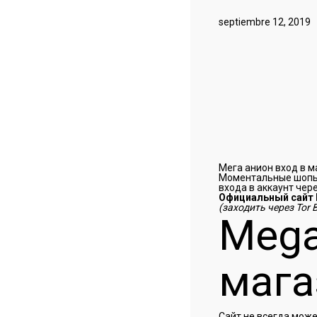
septiembre 12, 2019
Мега анион вход в м
Моментальные шопы н
входа в аккаунт чер
Официальный сайт 
(заходить через Tor 
Meg
маг
Сайт не всегда може