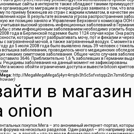
Анонимные сайты в интернете также обладают такими преимуществ
организация по миграции в очередной раз заявила о том, что вл
у по приёму беженцев из стран с жарким климатом, в качестве и
вления кори. В результате возникла угроза распространения заб
акую же позицию заняло и Управление Верховного комиссара ООН 
, учитывая высокий уровень инфекционных заболеваний в Германи
рьбы с этим инфекционным заболеванием необходимо усилить борь
2008 года в Берлинской подземке было 1124 случая кори. Она рас
хности, которые могут разбрызгивать мочу, пот и фекалии и через 
 с загрязнённой мочой, а также загрязненный воздух. С момента
году до 5 июля 2008 года было выявлено лишь 39 человек с тяжё
ла вспышка заболевания, проводилось много медицинских обследо
щих никаких симптомов заболевания. Общее число случаев заболев
составило 3646. Приблизительно 1,6 % заболевших в Германии выд
ы. Рецидивы заболевания на данный момент не зафиксированы.
ега можно обойти ограничения доступа и вывести bitcoin криптов
ссии
Mega:
http://MegaMegaMega5j4yrr4mjdv3h5c5xfvxtqqs2in7smi65mj
Browser)
зайти в магазин
 onion
нтальных покупок Мега – это анонимный интернет-портал, которы
 форума на несколько разделов. Один раздел – это например зер
.ucoz.ru…✂, а другой – что-то вроде форума про работу с максимиза