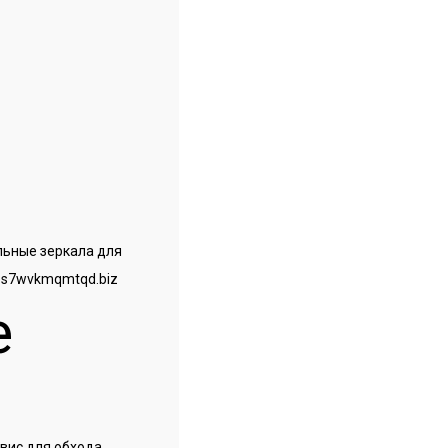
льные зеркала для
ps7wvkmqmtqd.biz
е
рвис для обхода