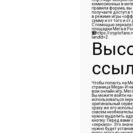
комиссионных в интер
правила форума, вы 
получаете доступ в 
в режиме игры «оффл
сумму и от того и от
С помощью зеркала М
площадки Мега в Ро
﻾https://cryptofans.ru/news/skam_i_bezopasnost/bitcoin_torgovljaja_produkcija_o_kom_poluchal_ogranichenie_dostupa.html?
landId=2
Высо
ссыл
Чтобы попасть на Ме
страница Mega» И на
вом онлайн игр, Мег
Вы можете войти на 
использоваться зерк
оригинальный сервер
сразу же его исполь
совсем необязательн
нужно выделить адре
кнопку: Перед вами 
«зеркало». Это знач
нужно будет установ
всего этого вы може