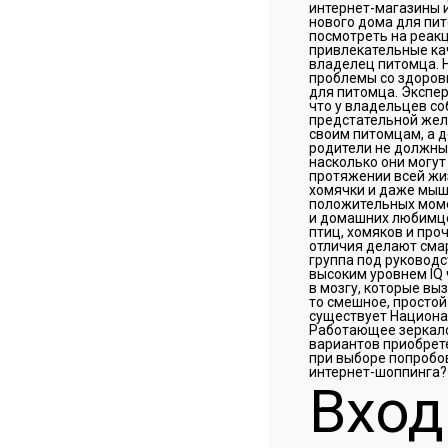
интернет-магазины 
нового дома для пит
посмотреть на реак
привлекательные кач
владелец питомца. Н
проблемы со здоровь
для питомца. Экспер
что у владельцев со
предстательной жел
своим питомцам, а д
родители не должны
насколько они могут
протяжении всей жиз
хомячки и даже мыши
положительных моме
и домашних любимцев
птиц, хомяков и про
отличия делают смар
группа под руководс
высоким уровнем IQ 
в мозгу, которые вы
то смешное, простой
существует Национа
Работающее зеркало 
вариантов приобрете
при выборе попробов
интернет-шоппинга? 
Вход