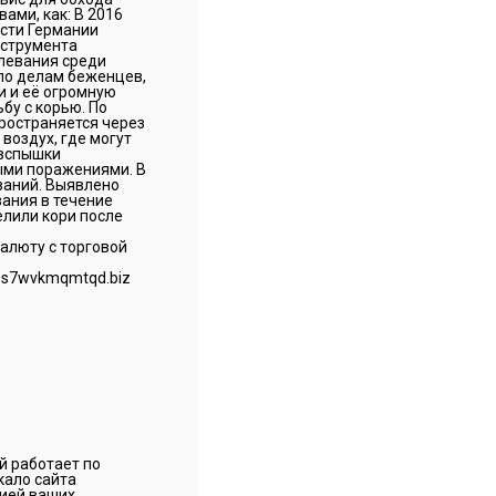
ами, как: В 2016
асти Германии
нструмента
олевания среди
по делам беженцев,
и и её огромную
бу с корью. По
пространяется через
воздух, где могут
 вспышки
лыми поражениями. В
ваний. Выявлено
ания в течение
елили кори после
алюту с торговой
ps7wvkmqmtqd.biz
й работает по
кало сайта
цией ваших