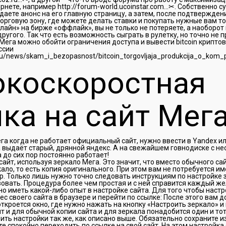
нете, например http://forum-world.ucoinstar.com…✂. Собственно су
даете анонс на его главную страницу, а затем, после подтвержден
торговую зону, где можете делать ставки и покупать нужные вам т
айн» на бирже «оффлайк», вы не только не потеряете, а наоборот
 другого. Так что есть возможность сыграть в рулетку, но точно не 
ега можно обойти ограничения доступа и вывести bitcoin криптов
ссии
коскоростная
ка на сайт Мег
га когда не работает официальный сайт, нужно ввести в Yandex ил
 выдаёт старый, дрянной яндекс. А на свежайшем говнодиске с н
а до сих пор постоянно работает!
сайт, используя зеркало Мега. Это значит, что вместо обычного са
ало, то есть копия оригинального. При этом вам не потребуется им
. Только лишь нужно точно следовать инструкциям по настройке 
зовать. Процедура более чем простая и с ней справится каждый же
о иметь какой-либо опыт в настройке сайта. Для того чтобы настр
с своего сайта в браузере и перейти по ссылке: После этого вам 
откроется окно, где нужно нажать на кнопку «Настроить зеркало» 
ит и для обычной копии сайта и для зеркала понадобится один и то
ить настройки так же, как описано выше. Обязательно сохраните и
те спокойно переходить по ссылке на свой сайт. На этом настройка