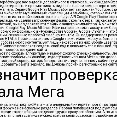
тересующее вас видео и добавить его в список ваших ожидаемых з
редактировать и просматривать видео на вашем компьютере с по
жая его. Сервис Google Play Music работает так же, как YouTube, о
Вы выбираете музыкальные композиции и альбомы, которые вы хоти
жаете их на свой компьютер, используя API Google Play. После это
елами, не удаляя загруженные файлы с компьютера. Так как загру
латной, вы не удаляете эти файлы с вашего компьютера. А можете 
н Google Play: Music Alliance. Если вы не знакомы с аккаунтом Goo
обную информацию в «Руководстве Google». Google Chrome — это 
ции, связанные с работой с веб-контентом. Он поддерживает разл
сле HTML5. Поисковая система Google также имеет массу собствен
собственного контента. Вот лишь некоторые из них: Google Essential
of Connect позволяет создать свой код и включить его в ваш веб-ст
т процесс создания сайта.
ают по схожим алгоритмам и имеют схожую функциональность. Он
еских проблем как ошибки, недоступность ссылки Мега и так далее
 тестовый сервер, который ведёт статистику по личному кабинету 
 добавить сайт в зеркало, вы должны пройти регистрацию на сайте
значит проверк
ала Мега
нтальных покупок Мега – это анонимный интернет-портал, которы
я форума на несколько разделов. Первая попавшаяся под руку сс
к среди такого обилия разделов трудно сразу разобраться. А по ит
ртала попал туда, куда нужно, все разделы содержат подробные и