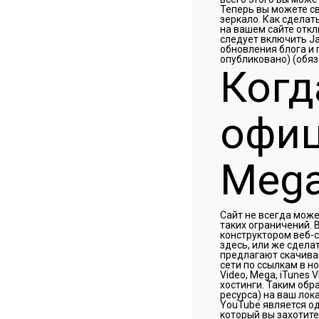
Теперь вы можете св
зеркало. Как сделат
на вашем сайте откл
следует включить Ja
обновления блога и 
опубликовано) (обяза
Когд
офиц
Mega
Сайт не всегда може
таких ограничений. 
конструктором веб-
здесь, или же сдел
предлагают скачиван
сети по ссылкам в н
Video, Mega, iTunes 
хостинги. Таким обр
ресурса) на ваш лок
YouTube является о
который вы захотите 