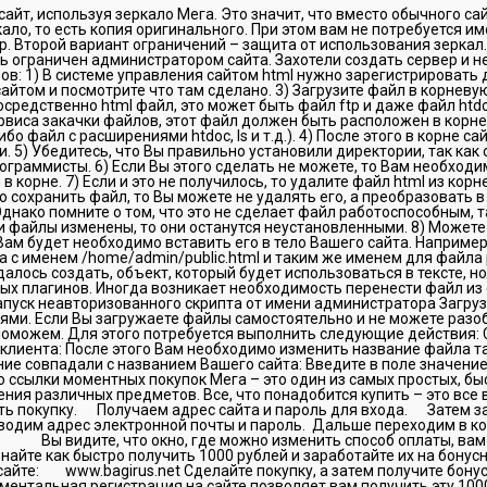
сайт, используя зеркало Мега. Это значит, что вместо обычного са
ало, то есть копия оригинального. При этом вам не потребуется им
. Второй вариант ограничений – защита от использования зеркал. 
 ограничен администратором сайта. Захотели создать сервер и не
зов: 1) В системе управления сайтом html нужно зарегистрировать д
айтом и посмотрите что там сделано. 3) Загрузите файл в корневу
средственно html файл, это может быть файл ftp и даже файл htdo
рвиса закачки файлов, этот файл должен быть расположен в корн
ибо файл с расширениями htdoc, ls и т.д.). 4) После этого в корне са
. 5) Убедитесь, что Вы правильно установили директории, так как
ограммисты. 6) Если Вы этого сделать не можете, то Вам необходи
корне. 7) Если и это не получилось, то удалите файл html из корн
 сохранить файл, то Вы можете не удалять его, а преобразовать в 
нако помните о том, что это не сделает файл работоспособным, т
и файлы изменены, то они останутся неустановленными. 8) Можете
 Вам будет необходимо вставить его в тело Вашего сайта. Например
 с именем /home/admin/public.html и таким же именем для файла p
алось создать, объект, который будет использоваться в тексте, н
х плагинов. Иногда возникает необходимость перенести файл из 
апуск неавторизованного скрипта от имени администратора Загруз
ми. Если Вы загружаете файлы самостоятельно и не можете разоб
 поможем. Для этого потребуется выполнить следующие действия: 
клиента: После этого Вам необходимо изменить название файла т
ие совпадали с названием Вашего сайта: Введите в поле значени
ссылки моментных покупок Мега – это один из самых простых, бы
ния различных предметов. Все, что понадобится купить – это все
ть покупку. Получаем адрес сайта и пароль для входа. Затем з
вводим адрес электронной почты и пароль. Дальше переходим в к
видите, что окно, где можно изменить способ оплаты, вам ни
айте как быстро получить 1000 рублей и заработайте их на бонусн
сайте: www.bagirus.net Сделайте покупку, а затем получите бону
ентальная регистрация на сайте позволяет вам получить эту 100