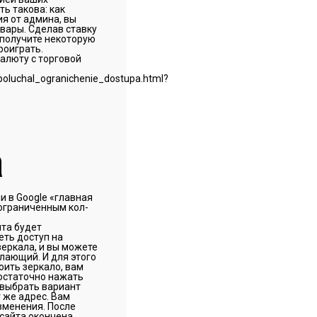
ть такова: как
ия от админа, вы
овары. Сделав ставку
 получите некоторую
проиграть.
алюту с торговой
а
и в Google «главная
еограниченным кол-
йта будет
еть доступ на
зеркала, и вы можете
лающий. И для этого
оить зеркало, вам
достаточно нажать
и выбрать вариант
т же адрес. Вам
зменения. После
 сайта окончена.