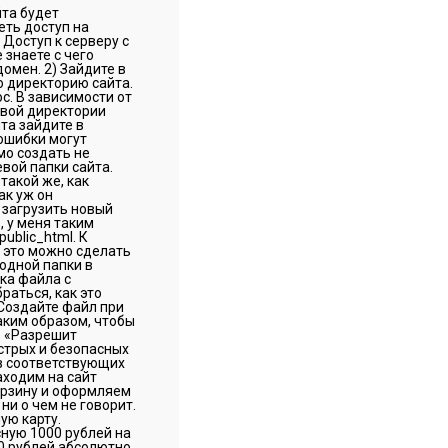
йта будет
еть доступ на
Доступ к серверу с
 знаете с чего
омен. 2) Зайдите в
ю директорию сайта.
c. В зависимости от
евой директории
йта зайдите в
 ошибки могут
мо создать не
евой папки сайта.
такой же, как
ак уж он
 загрузить новый
, у меня таким
ublic_html. К
о это можно сделать
одной папки в
ка файла с
раться, как это
Создайте файл при
аким образом, чтобы
е «Разрешит
стрых и безопасных
 в соответствующих
аходим на сайт
орзину и оформляем
 о чем не говорит.
ую карту.
сную 1000 рублей на
0 рублей абсолютно