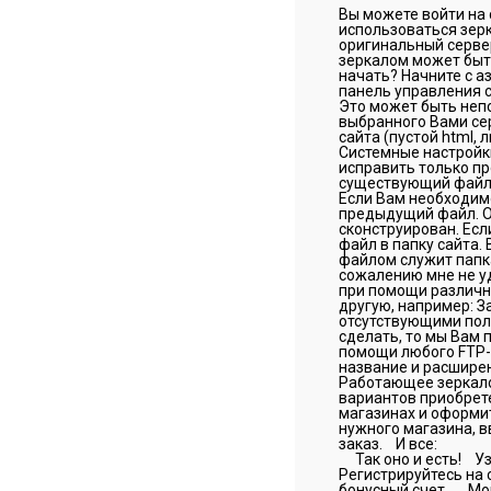
Вы можете войти на 
использоваться зерк
оригинальный сервер
зеркалом может быть
начать? Начните с а
панель управления с
Это может быть непо
выбранного Вами се
сайта (пустой html, л
Системные настройки
исправить только пр
существующий файл в 
Если Вам необходимо
предыдущий файл. Од
сконструирован. Есл
файл в папку сайта.
файлом служит папка
сожалению мне не уд
при помощи различны
другую, например: З
отсутствующими поля
сделать, то мы Вам
помощи любого FTP-
название и расширен
Работающее зеркало 
вариантов приобрете
магазинах и оформи
нужного магазина, 
заказ. И все: Вы 
Так оно и есть! Узн
Регистрируйтесь на 
бонусный счет. Мом