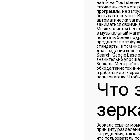
найти на YouTube ин
случае вы сможете 
программы, не загру
быть «автономны». 
автоматически загру
заниматься своими д
Music является бесп
в музыкальный магази
почитать более подр
предлагает все функ
стандарты, в том чи
для создания своего 
Search. Google Ease 
значительно упрощае
Зеркала Мега работ
обхода таких технич
и работы идёт через
пользователя. Чтобы
Что 
зерк
Зеркало ссылки моме
принципу разделени
затруднения, так ка
что пользователь по