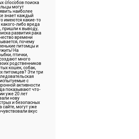
ых способов поиска
ельцы могут
ыявить наиболее
шке знает каждый
го имеются какие-то
 какого-либо вреда
, пришли к выводу,
риска развития рака
ичество времени
зывается, почему
ленькие питомцы и
ужить! На
ыбки, птички,
 создают много
воих родственников
тых кошек, собак,
их питомцев? Эти три
сследовательская
 испытуемые с
йронной активности
гда показывают что-
ии уже 20 лет
вали нову
стрых и безопасных
 сайте, могут уже
очувствовали вкус