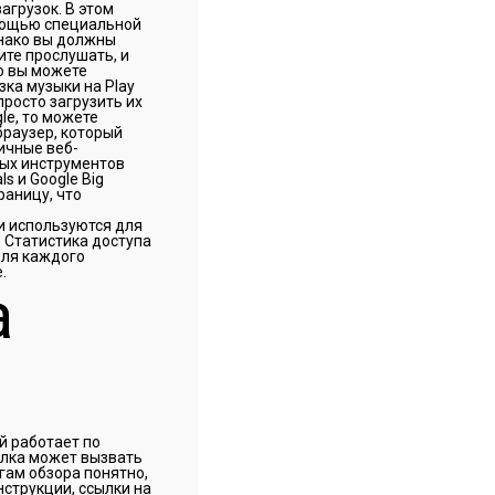
агрузок. В этом
мощью специальной
днако вы должны
те прослушать, и
го вы можете
зка музыки на Play
просто загрузить их
gle, то можете
браузер, который
ичные веб-
ных инструментов
s и Google Big
раницу, что
и используются для
. Статистика доступа
для каждого
.
а
й работает по
ылка может вызвать
огам обзора понятно,
нструкции, ссылки на