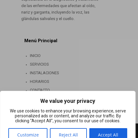
de las enfermedades que afectan al oído,
nariz y garganta, incluyendo la voz, las
glándulas salivales y el cuello.
Menú Principal
INICIO
SERVICIOS
INSTALACIONES
HORARIOS
CONTACTO
We value your privacy
We use cookies to enhance your browsing experience, serve
personalized ads or content, and analyze our traffic. By
clicking "Accept All", you consent to our use of cookies.
Copyright - Is44c - isfdki@outlook.com
Customize
Reject All
Accept All