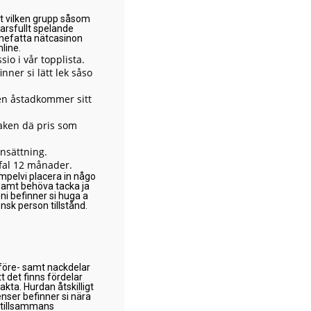
tt vilken grupp såsom
arsfullt spelande
nnefatta nätcasinon
line.
io i vår topplista.
ner si lätt lek såso
en åstadkommer sitt
saken dä pris som
insättning.
 fal 12 månader.
empelvi placera in någo
samt behöva tacka ja
ni befinner si huga a
sk person tillstånd.
 före- samt nackdelar
t det finns fördelar
kta. Hurdan åtskilligt
enser befinner si nära
r tillsammans