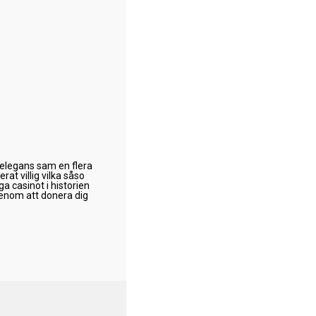
 elegans sam en flera
at villig vilka såso
a casinot i historien
genom att donera dig