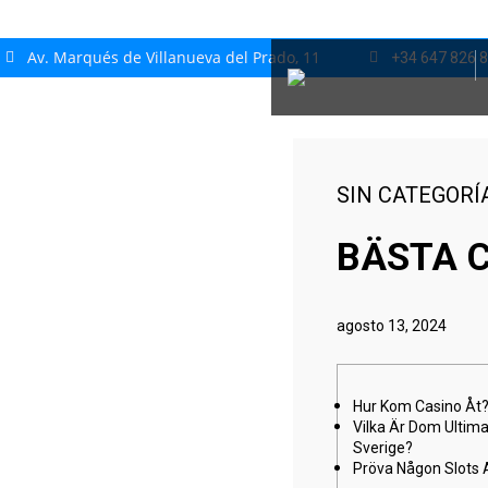
Av. Marqués de Villanueva del Prado, 11
+34 647 826 
SIN CATEGORÍ
BÄSTA C
agosto 13, 2024
Hur Kom Casino Åt
Vilka Är Dom Ultim
Sverige?
Pröva Någon Slots 