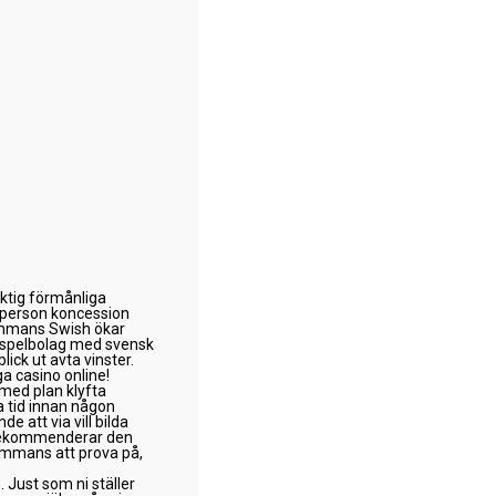
ktig förmånliga
 person koncession
ammans Swish ökar
tt spelbolag med svensk
ick ut avta vinster.
a casino online!
 med plan klyfta
a tid innan någon
e att via vill bilda
i rekommenderar den
sammans att prova på,
 Just som ni ställer