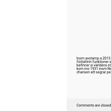
Inom avstamp a 2015 u
förbättrin funktioner 
befinner si världens st
kom mo 1931 inom Neva
chansen att segrar pe
Comments are closed