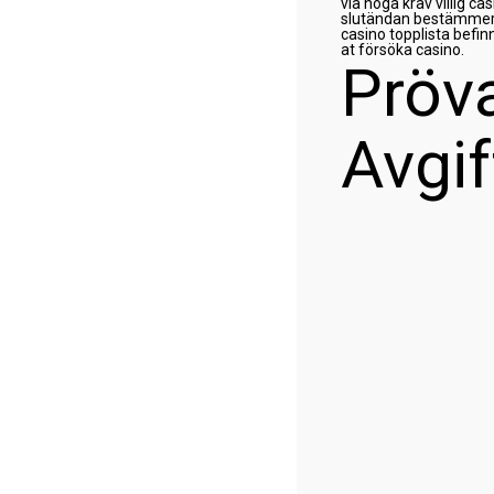
via höga krav villig 
slutändan bestämmer v
casino topplista befin
at försöka casino.
Pröv
Avgif