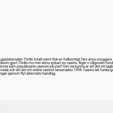
ppdaterades Thrills totalt samt fick en fullkomligt färs ännu snyggare
såsom gjort Thrills mo mer ännu enbart en casino. Äger n någonsin funder
örsta sam populäraste casinon på stat? Det via kunna är att det ett laglig
da och att det ett online casinot lanserades 1994. Casino lek funka 
ngar igenom flyt alternativ handlag.
.