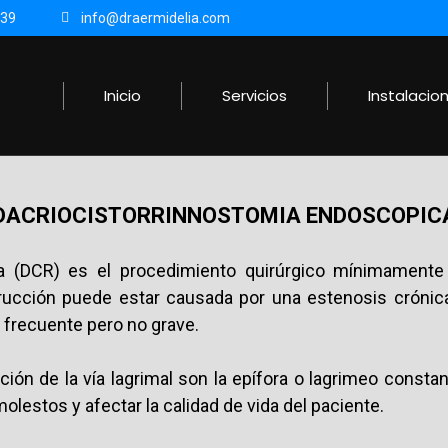
839
info@draermidelia.com
Inicio
Servicios
Instalacio
DACRIOCISTORRINNOSTOMIA ENDOSCOPIC
a (DCR) es el procedimiento quirúrgico mínimamente 
strucción puede estar causada por una estenosis crónic
 frecuente pero no grave.
ón de la vía lagrimal son la epífora o lagrimeo constante
lestos y afectar la calidad de vida del paciente.