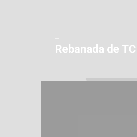
—
Rebanada de TC 