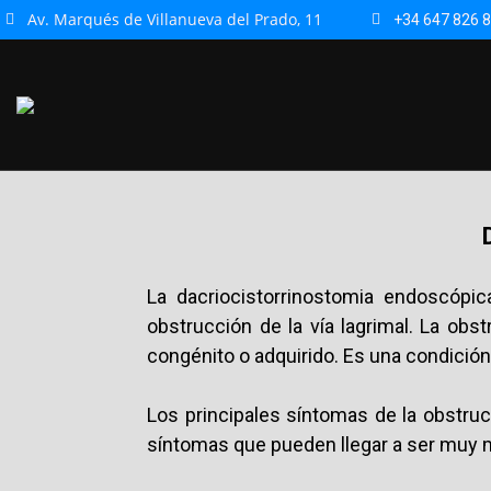
Av. Marqués de Villanueva del Prado, 11
+34 647 826 
La dacriocistorrinostomia endoscópic
obstrucción de la vía lagrimal. La ob
congénito o adquirido. Es una condición
Los principales síntomas de la obstrucci
síntomas que pueden llegar a ser muy mo