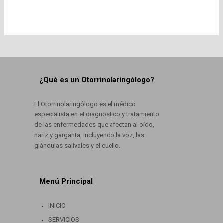
¿Qué es un Otorrinolaringólogo?
El Otorrinolaringólogo es el médico
especialista en el diagnóstico y tratamiento
de las enfermedades que afectan al oído,
nariz y garganta, incluyendo la voz, las
glándulas salivales y el cuello.
Menú Principal
INICIO
SERVICIOS