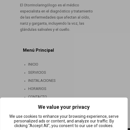
El Otorrinolaringólogo es el médico
especialista en el diagnóstico y tratamiento
de las enfermedades que afectan al oído,
nariz y garganta, incluyendo la voz, las
glándulas salivales y el cuello.
Menú Principal
INICIO
SERVICIOS
INSTALACIONES
HORARIOS
CONTACTO
We value your privacy
We use cookies to enhance your browsing experience, serve
personalized ads or content, and analyze our traffic. By
clicking "Accept All", you consent to our use of cookies.