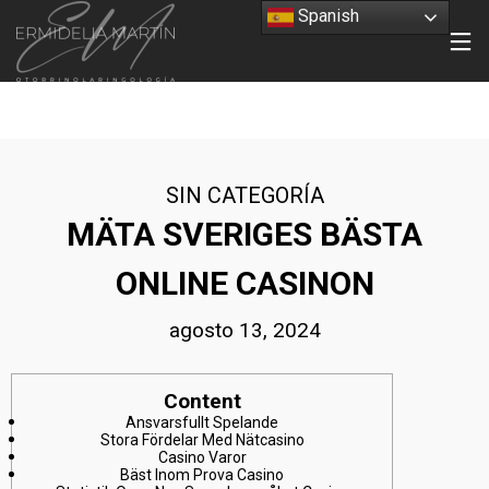
Spanish
SIN CATEGORÍA
MÄTA SVERIGES BÄSTA
ONLINE CASINON
agosto 13, 2024
Content
Ansvarsfullt Spelande
Stora Fördelar Med Nätcasino
Casino Varor
Bäst Inom Prova Casino