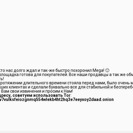
кто нас долго ждал и так-же быстро похоронил Mega! 🙂
площадка готова для покупателей. Все наши продавцы а так же о
ь!
протяжении длительного времени стояла перед нами, было очень 
ших клиентах и сделали буквально все для стабильной и беспере
Вам свои извинения и просим к Нам!
дресу, советуем использовать Tor
:
zv7vulksfeiozgnmq554wlekb4ht2hq3e7eeyxoy2daad.onion