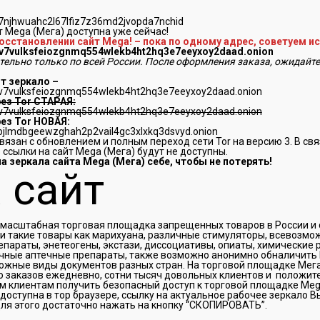
7njhwuahc2l67lfiz7z36md2jvopda7nchid
т Mega (Мега) доступна уже сейчас!
сстановлении сайт Mega! – пока по одному адрес, советуем ис
zv7vulksfeiozgnmq554wlekb4ht2hq3e7eeyxoy2daad.onion
ельно только по всей России. После оформления заказа, ожидайте
т зеркало –
zv7vulksfeiozgnmq554wlekb4ht2hq3e7eeyxoy2daad.onion
ез Tor СТАРАЯ:
zv7vulksfeiozgnmq554wlekb4ht2hq3e7eeyxoy2daad.onion
ез Tor НОВАЯ:
jlmdbgeewzghah2p2vail4gc3xlxkq3dsvyd.onion
язан с обновлением и полным переход сети Tor на версию 3. В связ
 ссылки на сайт Mega (Мега) будут не доступны.
а зеркала сайта Mega (Мега) себе, чтобы не потерять!
 сайт
 масштабная торговая площадка запрещенных товаров в России и 
и такие товары как марихуана, различные стимуляторы, всевозмо
параты, энетеогены, экстази, диссоциативы, опиаты, химические 
ичные аптечные препараты, также возможно анонимно обналичить
ожные виды документов разных стран. На торговой площадке Мег
о заказов ежедневно, сотни тысяч довольных клиентов и положит
м клиентам получить безопасный доступ к торговой площадке Meg
 доступна в тор браузере, ссылку на актуальное рабочее зеркало 
для этого достаточно нажать на кнопку “СКОПИРОВАТЬ”.