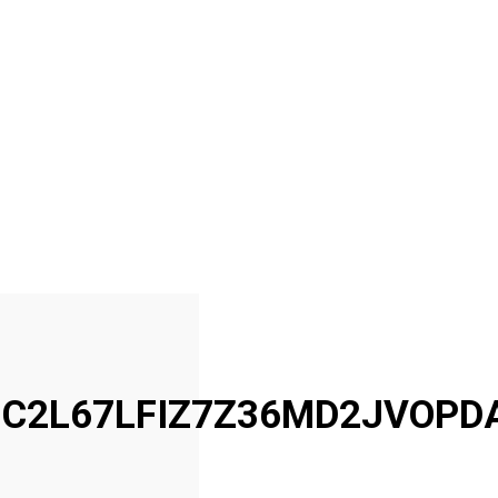
C2L67LFIZ7Z36MD2JVOPD