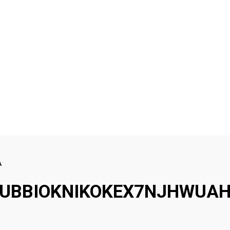
А
UBBIOKNIKOKEX7NJHWUAH