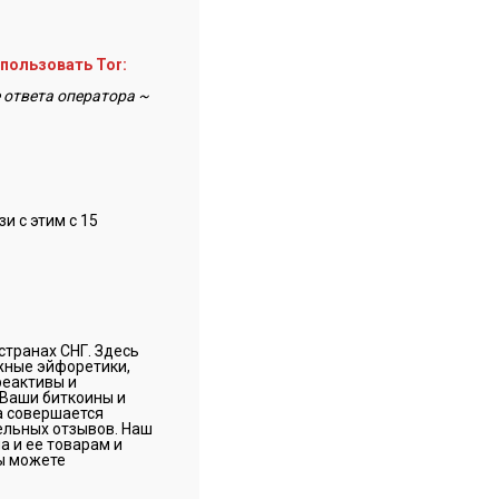
пользовать Tor:
 ответа оператора ~
и с этим с 15
странах СНГ. Здесь
жные эйфоретики,
реактивы и
 Ваши биткоины и
а совершается
ельных отзывов. Наш
a и ее товарам и
Вы можете