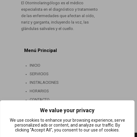
El Otorrinolaringólogo es el médico
especialista en el diagnóstico y tratamiento
de las enfermedades que afectan al oído,
nariz y garganta, incluyendo la voz, las
glándulas salivales y el cuello.
Menú Principal
INICIO
SERVICIOS
INSTALACIONES
HORARIOS
CONTACTO
We value your privacy
We use cookies to enhance your browsing experience, serve
personalized ads or content, and analyze our traffic. By
clicking "Accept All", you consent to our use of cookies.