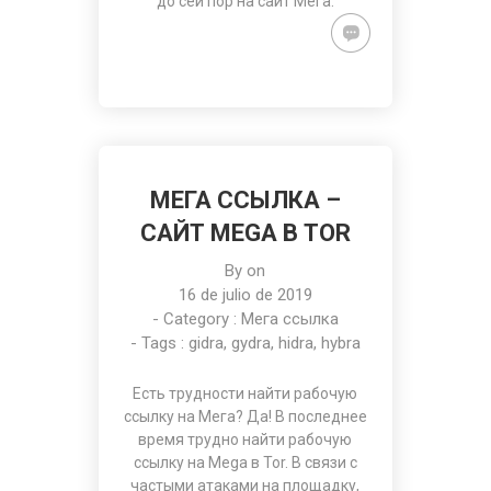
до сей пор на
сайт Мега
.
МЕГА ССЫЛКА –
САЙТ MEGA В TOR
By on
16 de julio de 2019
- Category :
Мега ссылка
- Tags :
gidra
,
gydra
,
hidra
,
hybra
Есть трудности найти рабочую
ссылку на Мега
? Да! В последнее
время трудно найти рабочую
ссылку на Mega в Tor. В связи с
частыми атаками на площадку,