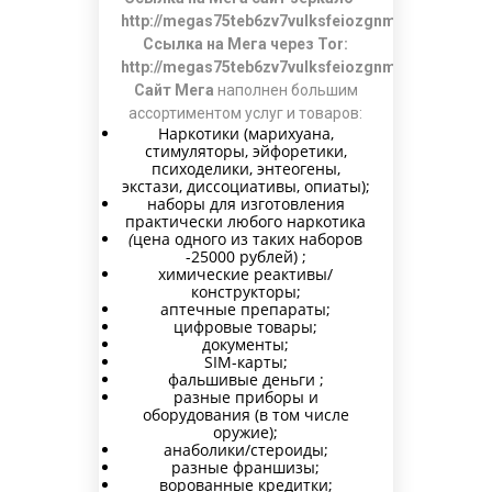
http://megas75teb6zv7vulksfeiozgnmq554wlekb4
Ссылка на Мега через Tor:
http://megas75teb6zv7vulksfeiozgnmq554wlekb4
Сайт Мега
наполнен большим
ассортиментом услуг и товаров:
Наркотики (марихуана,
стимуляторы, эйфоретики,
психоделики, энтеогены,
экстази, диссоциативы, опиаты);
наборы для изготовления
практически любого наркотика
(
цена одного из таких наборов
-25000 рублей) ;
химические реактивы/
конструкторы;
аптечные препараты;
цифровые товары;
документы;
SIM-карты;
фальшивые деньги ;
разные приборы и
оборудования (в том числе
оружие);
анаболики/стероиды;
разные франшизы;
ворованные кредитки;