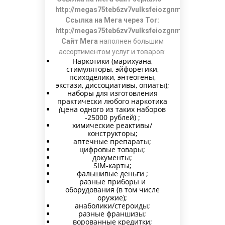
http://megas75teb6zv7vulksfeiozgnmq554wlekb4
Ссылка на Мега через Tor:
http://megas75teb6zv7vulksfeiozgnmq554wlekb4
Сайт Мега
наполнен большим
ассортиментом услуг и товаров:
Наркотики (марихуана,
стимуляторы, эйфоретики,
психоделики, энтеогены,
экстази, диссоциативы, опиаты);
наборы для изготовления
практически любого наркотика
(
цена одного из таких наборов
-25000 рублей) ;
химические реактивы/
конструкторы;
аптечные препараты;
цифровые товары;
документы;
SIM-карты;
фальшивые деньги ;
разные приборы и
оборудования (в том числе
оружие);
анаболики/стероиды;
разные франшизы;
ворованные кредитки;