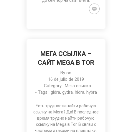
до сей пор на
сайт Мега
.
МЕГА ССЫЛКА –
САЙТ MEGA В TOR
By on
16 de julio de 2019
- Category :
Мега ссылка
- Tags :
gidra
,
gydra
,
hidra
,
hybra
Есть трудности найти рабочую
ссылку на Мега
? Да! В последнее
время трудно найти рабочую
ссылку на Mega в Tor. В связи с
частыми атаками на площадку,