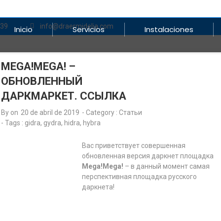
839
info@draermidelia.com
Inicio
Servicios
Instalaciones
MEGA!MEGA! –
ОБНОВЛЕННЫЙ
ДАРКМАРКЕТ. ССЫЛКА
By on
20 de abril de 2019
- Category :
Статьи
- Tags :
gidra
,
gydra
,
hidra
,
hybra
Вас приветствует совершенная
обновленная версия даркнет площадка
Mega!Mega!
– в данный момент самая
перспективная площадка русского
даркнета!