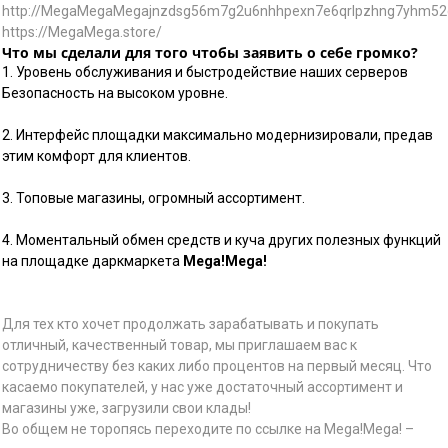
http://MegaMegaMegajnzdsg56m7g2u6nhhpexn7e6qrlpzhng7yhm52g
https://MegaMega.store/
Что мы сделали для того чтобы заявить о себе громко
?
1. Уровень обслуживания и быстродействие наших серверов
Безопасность на высоком уровне.
2. Интерфейс площадки максимально модернизировали, предав
этим комфорт для клиентов.
3. Топовые магазины, огромный ассортимент.
4. Моментальный обмен средств и куча других полезных функций
на площадке даркмаркета
Mega!Mega!
Для тех кто хочет продолжать зарабатывать и покупать
отличный, качественный товар, мы приглашаем вас к
сотрудничеству без каких либо процентов на первый месяц. Что
касаемо покупателей, у нас уже достаточный ассортимент и
магазины уже, загрузили свои клады!
Во общем не торопясь переходите по ссылке на Mega!Mega! –