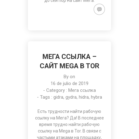
до сей пор на
сайт Мега
.
МЕГА ССЫЛКА –
САЙТ MEGA В TOR
By on
16 de julio de 2019
- Category :
Мега ссылка
- Tags :
gidra
,
gydra
,
hidra
,
hybra
Есть трудности найти рабочую
ссылку на Мега
? Да! В последнее
время трудно найти рабочую
ссылку на Mega в Tor. В связи с
частыми атаками на площадку,