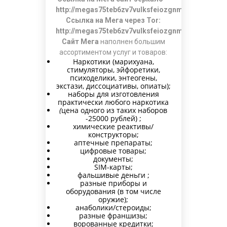
http://megas75teb6zv7vulksfeiozgnmq554wlekb4
Ссылка на Мега через Tor:
http://megas75teb6zv7vulksfeiozgnmq554wlekb4
Сайт Мега
наполнен большим
ассортиментом услуг и товаров:
Наркотики (марихуана,
стимуляторы, эйфоретики,
психоделики, энтеогены,
экстази, диссоциативы, опиаты);
наборы для изготовления
практически любого наркотика
(
цена одного из таких наборов
-25000 рублей) ;
химические реактивы/
конструкторы;
аптечные препараты;
цифровые товары;
документы;
SIM-карты;
фальшивые деньги ;
разные приборы и
оборудования (в том числе
оружие);
анаболики/стероиды;
разные франшизы;
ворованные кредитки;