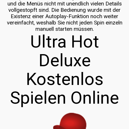
und die Menüs nicht mit unendlich vielen Details
vollgestopft sind. Die Bedienung wurde mit der
Existenz einer Autoplay-Funktion noch weiter
vereinfacht, weshalb Sie nicht jeden Spin einzeln
manuell starten müssen.
Ultra Hot
Deluxe
Kostenlos
Spielen Online