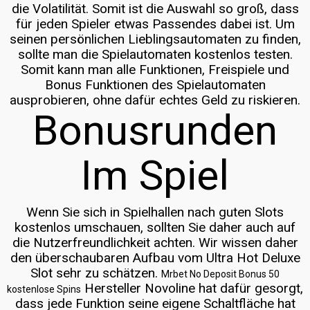
die Volatilität. Somit ist die Auswahl so groß, dass
für jeden Spieler etwas Passendes dabei ist. Um
seinen persönlichen Lieblingsautomaten zu finden,
sollte man die Spielautomaten kostenlos testen.
Somit kann man alle Funktionen, Freispiele und
Bonus Funktionen des Spielautomaten
ausprobieren, ohne dafür echtes Geld zu riskieren.
Bonusrunden
Im Spiel
Wenn Sie sich in Spielhallen nach guten Slots
kostenlos umschauen, sollten Sie daher auch auf
die Nutzerfreundlichkeit achten. Wir wissen daher
den überschaubaren Aufbau vom Ultra Hot Deluxe
Slot sehr zu schätzen.
Mrbet No Deposit Bonus 50
Hersteller Novoline hat dafür gesorgt,
kostenlose Spins
dass jede Funktion seine eigene Schaltfläche hat