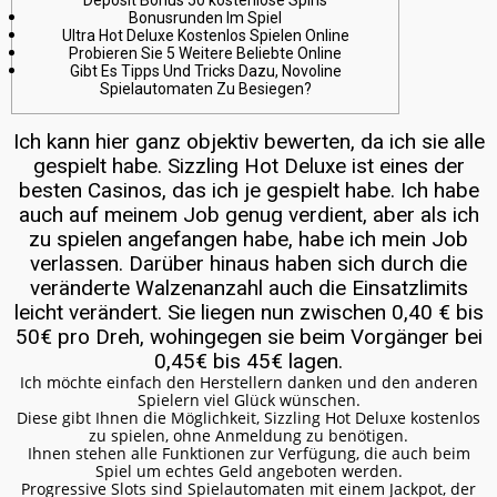
Deposit Bonus 50 kostenlose Spins
Bonusrunden Im Spiel
Ultra Hot Deluxe Kostenlos Spielen Online
Probieren Sie 5 Weitere Beliebte Online
Gibt Es Tipps Und Tricks Dazu, Novoline
Spielautomaten Zu Besiegen?
Ich kann hier ganz objektiv bewerten, da ich sie alle
gespielt habe. Sizzling Hot Deluxe ist eines der
besten Casinos, das ich je gespielt habe. Ich habe
auch auf meinem Job genug verdient, aber als ich
zu spielen angefangen habe, habe ich mein Job
verlassen. Darüber hinaus haben sich durch die
veränderte Walzenanzahl auch die Einsatzlimits
leicht verändert.
Sie liegen nun zwischen 0,40 € bis
50€ pro Dreh, wohingegen sie beim Vorgänger bei
0,45€ bis 45€ lagen.
Ich möchte einfach den Herstellern danken und den anderen
Spielern viel Glück wünschen.
Diese gibt Ihnen die Möglichkeit, Sizzling Hot Deluxe kostenlos
zu spielen, ohne Anmeldung zu benötigen.
Ihnen stehen alle Funktionen zur Verfügung, die auch beim
Spiel um echtes Geld angeboten werden.
Progressive Slots sind Spielautomaten mit einem Jackpot, der