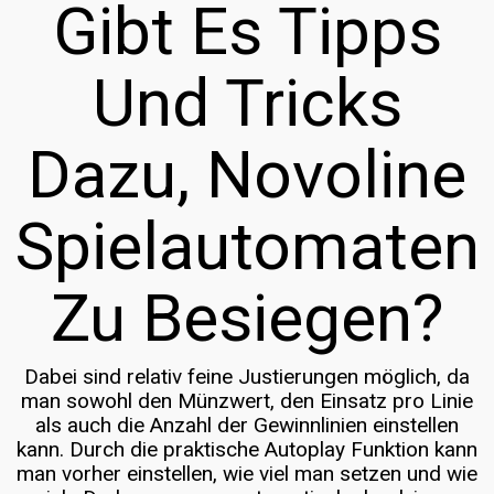
Gibt Es Tipps
Und Tricks
Dazu, Novoline
Spielautomaten
Zu Besiegen?
Dabei sind relativ feine Justierungen möglich, da
man sowohl den Münzwert, den Einsatz pro Linie
als auch die Anzahl der Gewinnlinien einstellen
kann. Durch die praktische Autoplay Funktion kann
man vorher einstellen, wie viel man setzen und wie