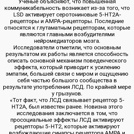
Учёные объясняют, что повышенная
коммуникабельность возникает из-за того, что
LSD активирует серотониновые 5-НТ2А-
рецепторы и AMPA-рецепторы. Последние
относятся к глутаматным рецепторам, которые
являются главными возбудителями
нейромедиаторов мозга.
Исследователи отметили, что основным
результатом их работы является способность
описать основной механизм поведенческого
эффекта, который приводит к усилению
эмпатии, большей связи с миром и ощущению
себя частью большого сообщества в
результате употребления ЛСД. По крайней мере
у грызунов.
«Тот факт, что ЛСД связывает рецептор 5-
HT2A, был известен ранее. Новизна этого
исследования заключается в том, что
просоциальные эффекты ЛСД активируют
рецепторы 5-HT2, которые активируют
возбуждающие синапсы рецептора AMPA и