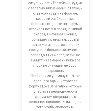
ситуаций есть Третейский судья,
с весёлым никнеймом Потапка, и
статусом судьи на форуме,
который разбирает все
непонятные сделки на форуме,
отвечает всем в порядке живой
очереди, начиная с конца,
обладает правом заморозки
веток магазинов, если на тех
поступило большое количество
оправданных жалоб, ветки не
выйдут из заморозки пока все
спорные ситуации не будут
разрешены.
Необходимо упомянуть также
древнего администратора
форума LoveGeneration, который
участвует периодически в
форумном общении, но в
основном появляется лишь для
того чтобы оповестить