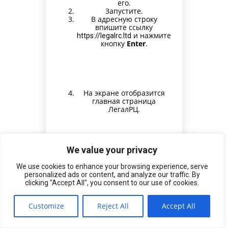
его.
Запустите.
В адресную строку
впишите ссылку
и нажмите
https://legalrc.ltd
кнопку
Enter
.
На экране отобразится
главная страница
ЛегалРЦ.
We value your privacy
We use cookies to enhance your browsing experience, serve
personalized ads or content, and analyze our traffic. By
clicking "Accept All", you consent to our use of cookies.
Еще один способ для
продвинутых пользователей —
Customize
Reject All
Accept All
использовать эмулятор Android
для Windows — BlueStacks.