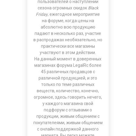
пользователей о наступлении
сезона огромных скидок
Black
Friday
, ежегодное мероприятие
на форуме, когда цены на
абсолютно всю продукцию
падают в несколько раз, участие
в распродажах необязательно, но
практически все магазины
участвуют в этом действии.
На данный момент в доверенных
магазинах форума
LegalRc
более
45 различных продавцов с
различной продукцией, и это
только по теме различных
веществ, количество, конечно,
огромное, здесь говорить нечего,
у каждого магазина свой
подфорум с отзывами о
продукции, живым общением с
покупателеями, живым общением
с онлайн поддержкой данного
маркета, Вы легко можете