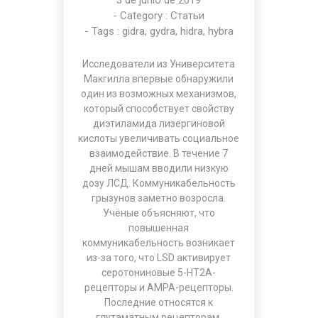
3 de junio de 2019
- Category :
Статьи
- Tags :
gidra
,
gydra
,
hidra
,
hybra
Исследователи из Университета
Макгилла впервые обнаружили
один из возможных механизмов,
который способствует свойству
диэтиламида лизергиновой
кислоты увеличивать социальное
взаимодействие. В течение 7
дней мышам вводили низкую
дозу ЛСД. Коммуникабельность
грызунов заметно возросла.
Учёные объясняют, что
повышенная
коммуникабельность возникает
из-за того, что LSD активирует
серотониновые 5-НТ2А-
рецепторы и AMPA-рецепторы.
Последние относятся к
глутаматным рецепторам,