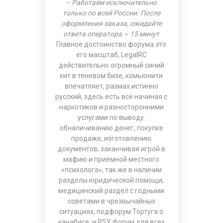
– Работаем исключительно
только по всей России. После
оформления заказа, ожидайте
ответа оператора ~ 15 минут
Главное достоинство форума это
его масштаб, LegalRC
действительно огромный синий
кит в теневом бизе, комьюнити
впечатляет, размах истинно
русский, здесь есть всё начиная с
наркотиков и разносторонними
услугами по выводу.
обналичиванию денег, покупке
продаже, изготовлению
документов, заканчивая игрой в
мафию и приёмной местного
«психолога», так же в наличии
разделы юридической помощи,
медицинский раздел с годными
советами в чрезвычайных
ситуациях, подфорум Тортуга о
канабисе, и PSY форум для всех