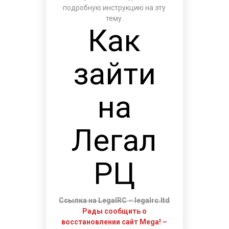
подробную инструкцию на эту
тему.
Как
зайти
на
Легал
РЦ
Ссылка на LegalRC
–
legalrc.ltd
Рады сообщить о
восстановлении сайт Mega! –