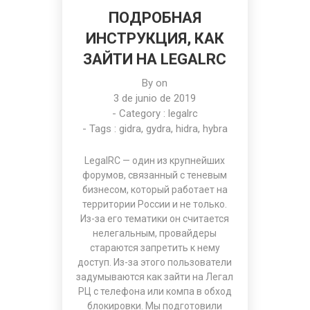
ПОДРОБНАЯ
ИНСТРУКЦИЯ, КАК
ЗАЙТИ НА LEGALRC
By on
3 de junio de 2019
- Category :
legalrc
- Tags :
gidra
,
gydra
,
hidra
,
hybra
LegalRC
— один из крупнейших
форумов, связанный с теневым
бизнесом, который работает на
территории России и не только.
Из-за его тематики он считается
нелегальным, провайдеры
стараются запретить к нему
доступ. Из-за этого пользователи
задумываются как зайти на Легал
РЦ c телефона или компа в обход
блокировки. Мы подготовили