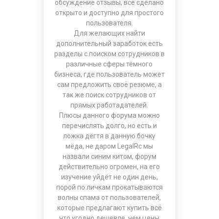
обсуждение отзывы, всё сделано
открыто и доступно для простого
пользователя.
Для желающих найти
дополнительный заработок есть
разделы с поиском сотрудников в
различные сферы тёмного
бизнеса, где пользователь может
сам предложить своё резюме, а
так же поиск сотрудников от
прямых работадателей.
Плюсы данного форума можно
перечислять долго, но есть и
ложка дёгтя в данную бочку
мёда, не даром
LegalRc
мы
назвали синим китом, форум
действительно огромен, на его
изучение уйдёт не один день,
порой по личкам прокатываются
волны спама от пользователей,
которые предлагают купить всё
что угодно дешевле, чем цены