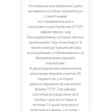
Регулярные внутривенные дозы
кетамина способны справляться
с симптомами
посттравматического
стрессового расстройства (ПТСР)
эффективнее, чем
бензодиазепины, которые обычно
прописывают при этом недуге. К
такому выводу пришли авторы
исследования, опубликованного в
Американском журнале
психиатрии.
В двухнедельном клиническом
испытании приняли участие 30
пациентов, у которых
диагностировали хроническую
форму ПТСР. Случайным
способом их разделили на 2
группы, одна из которых в
течение 14 дней получила 6
инфузий кетамина, а вторая —