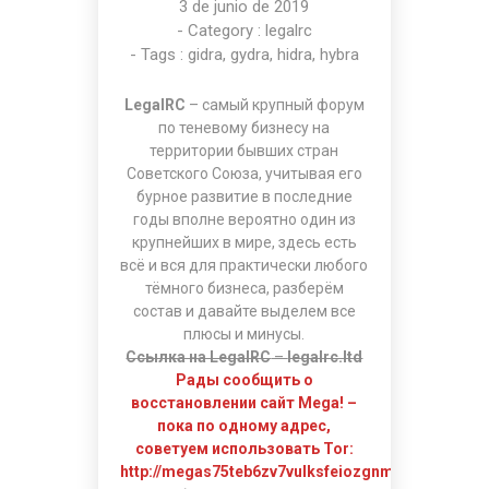
3 de junio de 2019
- Category :
legalrc
- Tags :
gidra
,
gydra
,
hidra
,
hybra
LegalRC
– самый крупный форум
по теневому бизнесу на
территории бывших стран
Советского Союза, учитывая его
бурное развитие в последние
годы вполне вероятно один из
крупнейших в мире, здесь есть
всё и вся для практически любого
тёмного бизнеса, разберём
состав и давайте выделем все
плюсы и минусы.
Ссылка на LegalRC
–
legalrc.ltd
Рады сообщить о
восстановлении сайт Mega! –
пока по одному адрес,
советуем использовать Tor:
http://megas75teb6zv7vulksfeiozgnmq554wlekb4