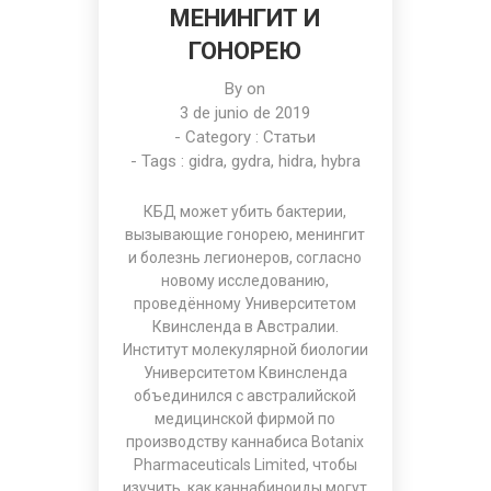
МЕНИНГИТ И
ГОНОРЕЮ
By on
3 de junio de 2019
- Category :
Статьи
- Tags :
gidra
,
gydra
,
hidra
,
hybra
КБД может убить бактерии,
вызывающие гонорею, менингит
и болезнь легионеров, согласно
новому исследованию,
проведённому Университетом
Квинсленда в Австралии.
Институт молекулярной биологии
Университетом Квинсленда
объединился с австралийской
медицинской фирмой по
производству каннабиса Botanix
Pharmaceuticals Limited, чтобы
изучить, как каннабиноиды могут