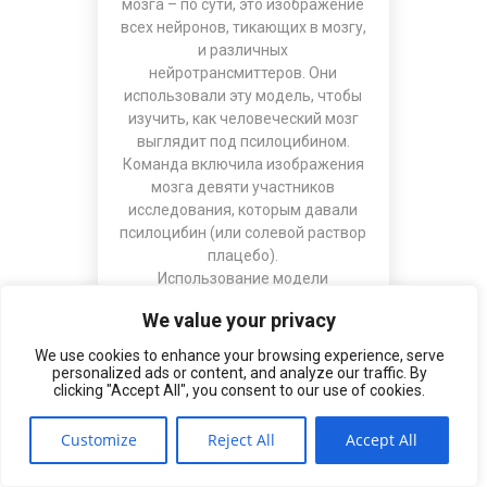
мозга – по сути, это изображение
всех нейронов, тикающих в мозгу,
и различных
нейротрансмиттеров. Они
использовали эту модель, чтобы
изучить, как человеческий мозг
выглядит под псилоцибином.
Команда включила изображения
мозга девяти участников
исследования, которым давали
псилоцибин (или солевой раствор
плацебо).
Использование модели
позволило учёным точно изучить,
We value your privacy
как псилоцибин влияет на мозг.
Команда увидела, что, когда был
We use cookies to enhance your browsing experience, serve
введён псилоцибин, он разрушил
personalized ads or content, and analyze our traffic. By
clicking "Accept All", you consent to our use of cookies.
сети в мозге – они стали
«дестабилизированными» – и
Customize
заставили нейротрансмиттеры
Reject All
Accept All
находить новые пути между
клетками мозга.