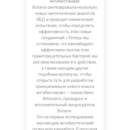
антибиотиками.
Botanix синтезировала несколько
новых синтетических аналогов
КБД и проводит клинические
испытания, чтобы определить
эффективность этих новых
соединений. «Теперь мы
установили, что каннабидиол
эффективен против этих
грамотрицательных бактерий, мы
изучаем механизм его действия,
а также находим другие
подобные молекулы, чтобы
открыть путь для разработки
принципиально нового класса
антибиотиков», – сказал Винс
Ипполито, президент и
исполнительный председатель
Botanix.
Это не первые исследования,
изучающие антибиотический
потенциал каннабиса. В прошлом