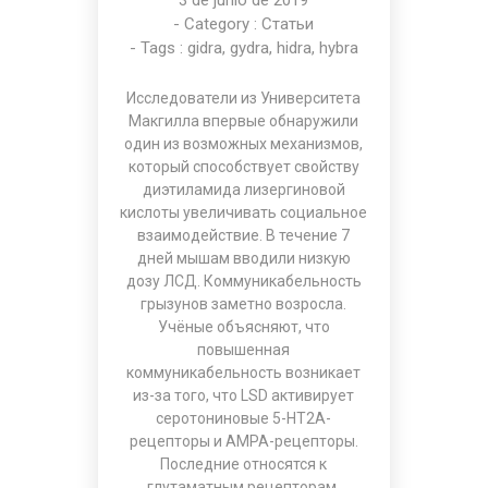
3 de junio de 2019
- Category :
Статьи
- Tags :
gidra
,
gydra
,
hidra
,
hybra
Исследователи из Университета
Макгилла впервые обнаружили
один из возможных механизмов,
который способствует свойству
диэтиламида лизергиновой
кислоты увеличивать социальное
взаимодействие. В течение 7
дней мышам вводили низкую
дозу ЛСД. Коммуникабельность
грызунов заметно возросла.
Учёные объясняют, что
повышенная
коммуникабельность возникает
из-за того, что LSD активирует
серотониновые 5-НТ2А-
рецепторы и AMPA-рецепторы.
Последние относятся к
глутаматным рецепторам,