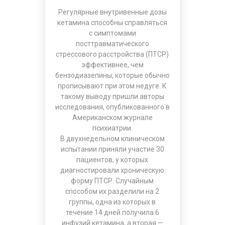
Регулярные внутривенные дозы
кетамина способны справляться
с симптомами
посттравматического
стрессового расстройства (ПТСР)
эффективнее, чем
бензодиазепины, которые обычно
прописывают при этом недуге. К
такому выводу пришли авторы
исследования, опубликованного в
Американском журнале
психиатрии.
В двухнедельном клиническом
испытании приняли участие 30
пациентов, у которых
диагностировали хроническую
форму ПТСР. Случайным
способом их разделили на 2
группы, одна из которых в
течение 14 дней получила 6
инфузий кетамина, а вторая —