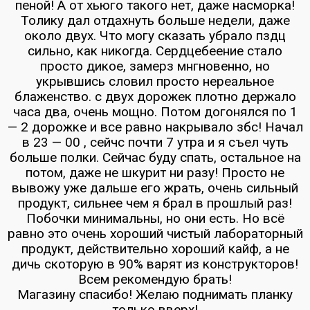
пеной! А от хьюго такого нет, даже насморка!
Толику дал отдахнуть больше недели, даже
около двух. Что могу сказать убрало пздц
сильно, как никогда. Сердцебеение стало
просто дикое, замерз мнгновенно, но
укрывшись словил просто нереальное
блаженство. с двух дорожек плотно держало
часа два, очень мощно. Потом догонялся по 1
— 2 дорожке и все равно накрывало збс! Начал
в 23 — 00 , сейчс почти 7 утра и я съел чуть
больше полки. Сейчас буду спать, остальное на
потом, даже не шкурит ни разу! Просто не
вывожу уже дальше его жрать, очень сильный
продукт, сильнее чем я брал в прошлый раз!
Побочки минимальны, но они есть. Но всё
равно это очень хороший чистый лабораторный
продукт, действительно хороший кайф, а не
дичь скоторую в 90% варят из конструкторов!
Всем рекомендую брать!
Магазину спасибо! Желаю поднимать планку
только вверх!