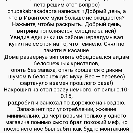
лета решим этот вопрос)
chupakabrakadabra написал: ↑Добрый день, а
что в Ивантосе муки больше не ожидается?
Нажмите, чтобы раскрыть…Добрый день,
витрина пополняется, следите за ней)
Увидив единички на районе нераздумывая
купил не смотря на то, что темнело. Снял по
памяти в касание.
Дома развернув зип опять обрадовался видам
белоснежных кристалов,
опять без запаха, опять крошатся с диким
шумом в белоснежную муку. Вес — перевес)
фартануло взамен прошлого раза!)
Накрошил на стол сразу немного, от силы о.10-
0.15,
радробил и занюхал по дорожке на ноздрю.
Запаха нет при употреблении, жжение
минимально, да черт возьми только у одного
магазина помимо хьюго брал похожий меф, но
после него нос был забит как будто монтажной