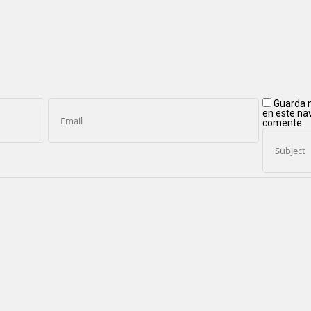
Guarda m
en este na
comente.