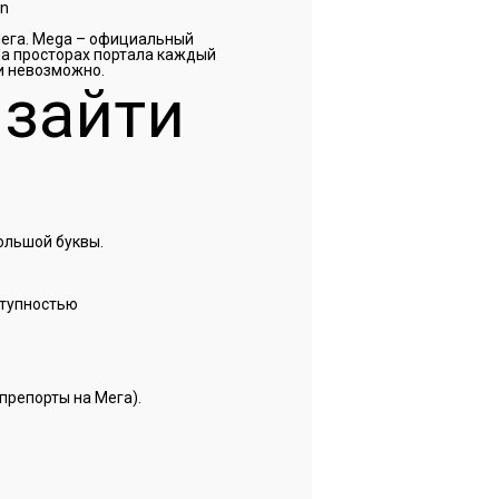
on
 Мега. Mega – официальный
На просторах портала каждый
и невозможно.
 зайти
ольшой буквы.
ступностью
препорты на Мега).
.