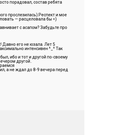
росто порадовал, состав ребята
ого прослезилась).Респект и мое
ловать — расцеловала бы =)
сравнивает с асапом? Забудьте про
 Давно его не юзала. Лет 5
максимально интенсивен ^_^ Так
ыл, ибо и тот и другой по-своему
ечером другой..
араемся
пил, а не ждал до 8-9 вечера перед