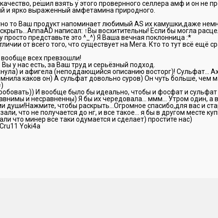
качество, решил взять у этого провернного селлера амф и он не п
ый и ярко выраженный амфетамина природного.
стно то Ваш продукт напоминает любимый AS их камушки,даже немн
аскрыть…AnnaAD написал: ↑Вы восхитительны! Если бы могла расце
 просто представьте это ^_^) Я Ваша вечная поклонница :*
тличии от всего того, что существует на Мега. Кто то тут всё ещё 
 вообще всех превзошли!
 Вы у нас есть, за Ваш труд и серьёзный подход.
ахнула) и афигела (неподдающийся описанию восторг)! Сульфат… Ах!
мнила каков он) А сульфат довольно суров) Он чуть больше, чем 
)
обовать)) И вообще было бы идеально, чтобы и фосфат и сульфат б
авнимы и несравненны) Я бы их чередовала… ммм… Утром один, а в
и души!Нажмите, чтобы раскрыть…Огромное спасибо,для вас и ст
зали, что не получается до нг, и все такое… я бы в другом месте ку
и что минер все таки одумается и сделает) простите нас)
Cru11 Yoki4a