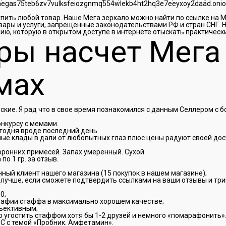
/megas75teb6zv7vulksfeiozgnmq554wlekb4ht2hq3e7eeyxoy2daad.oni
упить любой товар. Наше Мега зеркало можно найти по ссылке на
ары и услуги, запрещенные законодательствами РФ и стран СНГ. 
ию, которую в открытом доступе в интернете отыскать практическ
ры насчет Мега
мах
кие. Я рад что в свое время познакомился с данным Селлером с б
нкурсу с мемами.
егодня вроде последний день.
ные клады в дали от любопытных глаз плюс цены радуют своей до
оронних примесей. Запах умеренный. Сухой.
о 1 гр. за отзыв.
янный клиент нашего магазина (15 покупок в нашем магазине);
лучше, если сможете подтвердить ссылками на ваши отзывы и три
0;
рафии стаффа в максимально хорошем качестве;
ъективным;
 угостить стаффом хотя бы 1-2 друзей и немного «помарафонить»
С с темой «Пробник. Амфетамин».