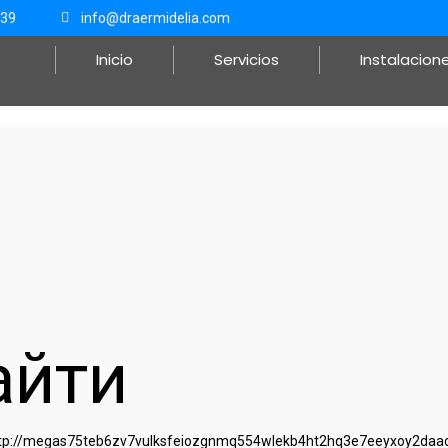
839
info@draermidelia.com
Inicio
Servicios
Instalacion
айти
tp://megas75teb6zv7vulksfeiozgnmq554wlekb4ht2hq3e7eeyxoy2daad