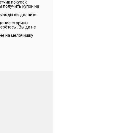
етчик покупок
бы получить купон на
 выводы вы делайте
идание старины
ерётесь . Вы да не
 не на мелочишку