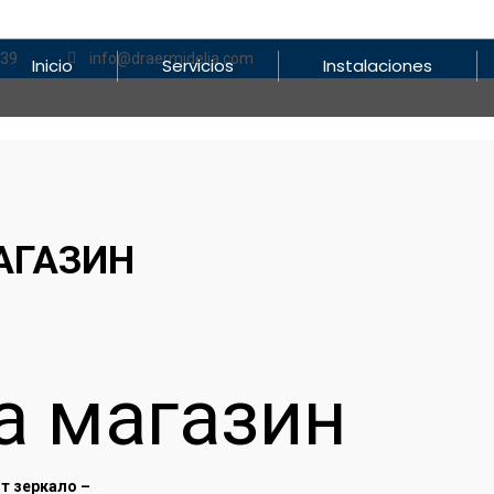
839
info@draermidelia.com
Inicio
Servicios
Instalaciones
АГАЗИН
а магазин
т зеркало –