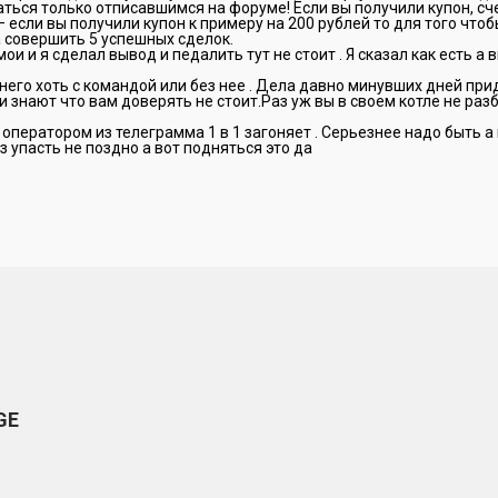
ться только отписавшимся на форуме! Если вы получили купон, сч
— если вы получили купон к примеру на 200 рублей то для того что
 совершить 5 успешных сделок.
мои и я сделал вывод и педалить тут не стоит . Я сказал как есть а
з него хоть с командой или без нее . Дела давно минувших дней пр
и знают что вам доверять не стоит.Раз уж вы в своем котле не разб
с оператором из телеграмма 1 в 1 загоняет . Серьезнее надо быть а
з упасть не поздно а вот подняться это да
GE