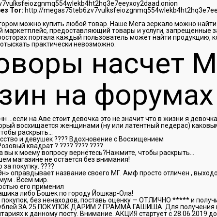
zv7vulksfeiozgnmq554wlekb4ht2hq3e7eeyxoy2daad.onion
ез Tor:
http://megas75teb6zv7vulksfeiozgnmq554wlekb4ht2hq3e7ee
отором можно купить любой товар. Наше Мега зеркало можно найти 
 маркетплейс, предоставляющий товары и услуги, запрещенные 
просторах портала каждый пользователь может найти продукцию, 
 отыскать практически невозможно.
оворы насчет М
зин на форумах
нн …если на Аве стоит девочка это не значит что в жизни я девочка
торый восхищается женщинами (ну или латентный педерас) каковым
чтобы раскрыть…
усство и девушек ???? Вдохновение с Восхищением
Розовый квадрат ? ???? ???? ????
а вы к моему вопросу вернётесь?Нажмите, чтобы раскрыть…
шем магазине не остается без внимания!
 за покупку. ????
н» оправдывает название своего МГ. Амф просто отличен , выход
ум . Всем мир.
достью его применил
ашика либо Бошек по городу Йошкар-Ола!
5 покупок, без ненаходов, поставь оценку — ОТЛИЧНО ***** и полу
 рублей ЗА 25 ПОКУПОК ДАРИМ 2 ГРАММА ГАШИША. Для получения 
ариях к данному посту. Внимание. АКЦИЯ стартует с 28.06.2019 до 