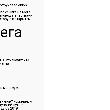
yxoy2daad.onion
по ссылке на Мега.
законодательствами
которую в открытом
ега
!:D Это значит что
 я не
ов минимум ,
чи купон* номиналом
купона* нужно
28.08.2019 .