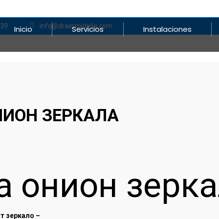
839
info@draermidelia.com
Inicio
Servicios
Instalaciones
НИОН ЗЕРКАЛА
а онион зерк
т зеркало –