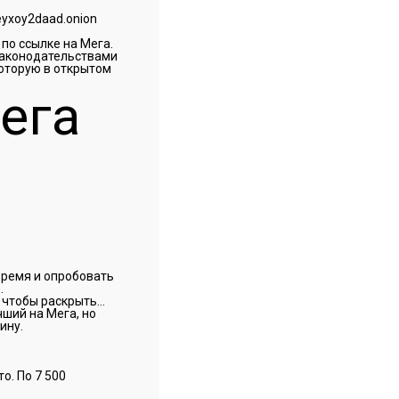
yxoy2daad.onion
по ссылке на Мега.
законодательствами
которую в открытом
ега
время и опробовать
.
, чтобы раскрыть…
чший на Мега, но
ину.
о. По 7 500