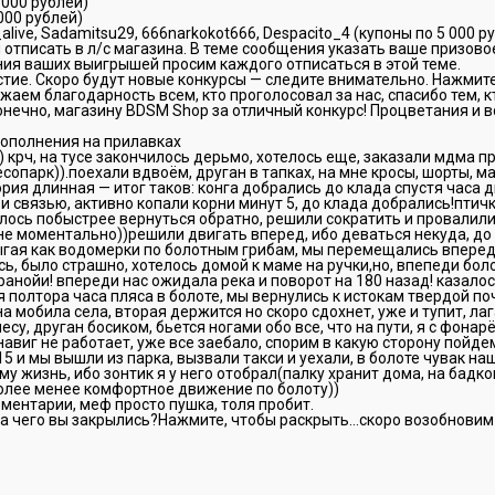
 000 рублей)
 000 рублей)
l_alive, Sadamitsu29, 666narkokot666, Despacito_4 (купоны по 5 000 р
отписать в л/с магазина. В теме сообщения указать ваше призово
ия ваших выигрышей просим каждого отписаться в этой теме.
стие. Скоро будут новые конкурсы — следите внимательно. Нажмит
жаем благодарность всем, кто проголосовал за нас, спасибо тем, к
 конечно, магазину BDSM Shop за отличный конкурс! Процветания и 
пополнения на прилавках
) крч, на тусе закончилось дерьмо, хотелось еще, заказали мдма п
сопарк)).поехали вдвоём, друган в тапках, на мне кросы, шорты, ма
рия длинная — итог таков: конга добрались до клада спустя часа д
и связью, активно копали корни минут 5, до клада добрались!птичк
елось побыстрее вернуться обратно, решили сократить и провалили
не моментально))решили двигать вперед, ибо деваться некуда, до 
рыгая как водомерки по болотным грибам, мы перемещались вперед,
ь, было страшно, хотелось домой к маме на ручки,но, впепеди боло
ранойи! впереди нас ожидала река и поворот на 180 назад! казалос
я полтора часа пляса в болоте, мы вернулись к истокам твердой по
а мобила села, вторая держится но скоро сдохнет, уже и тупит, лаг
су, друган босиком, бьется ногами обо все, что на пути, я с фона
навиг не работает, уже все заебало, спорим в какую сторону пойде
5 и мы вышли из парка, вызвали такси и уехали, в болоте чувак на
му жизнь, ибо зонтик я у него отобрал(палку хранит дома, на бадк
олее менее комфортное движение по болоту))
ентарии, меф просто пушка, толя пробит.
 за чего вы закрылись?Нажмите, чтобы раскрыть…скоро возобновим