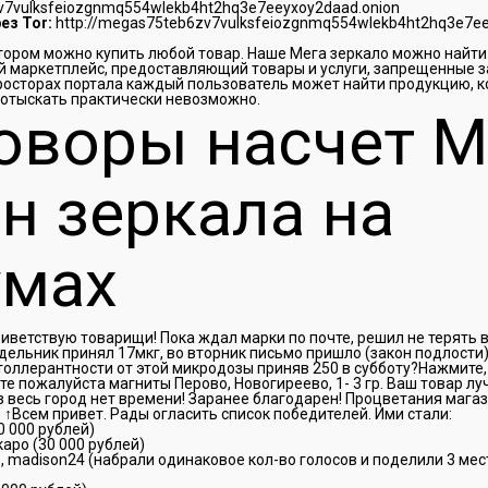
zv7vulksfeiozgnmq554wlekb4ht2hq3e7eeyxoy2daad.onion
ез Tor:
http://megas75teb6zv7vulksfeiozgnmq554wlekb4ht2hq3e7ee
отором можно купить любой товар. Наше Мега зеркало можно найти 
 маркетплейс, предоставляющий товары и услуги, запрещенные 
просторах портала каждый пользователь может найти продукцию, 
 отыскать практически невозможно.
оворы насчет М
н зеркала на
умах
риветствую товарищи! Пока ждал марки по почте, решил не терять 
дельник принял 17мкг, во вторник письмо пришло (закон подлости)
 толлерантности от этой микродозы приняв 250 в субботу?Нажмите
те пожалуйста магниты Перово, Новогиреево, 1- 3 гр. Ваш товар лу
з весь город нет времени! Заранее благодарен! Процветания магаз
↑Всем привет. Рады огласить список победителей. Ими стали:
50 000 рублей)
аро (30 000 рублей)
, madison24 (набрали одинаковое кол-во голосов и поделили 3 мест