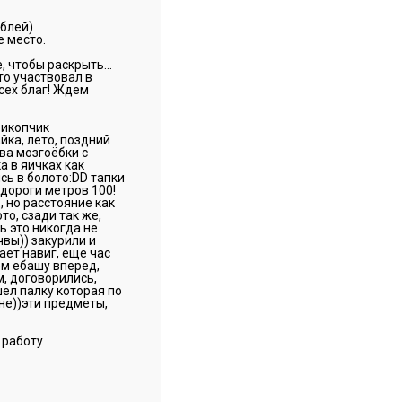
ублей)
е место.
е, чтобы раскрыть…
то участвовал в
всех благ! Ждем
рикопчик
йка, лето, поздний
ва мозгоёбки с
а в яичках как
сь в болото:DD тапки
дороги метров 100!
 но расстояние как
то, сзади так же,
ь это никогда не
чвы)) закурили и
ает навиг, еще час
рём ебашу вперед,
м, договорились,
шел палку которая по
оне))эти предметы,
 работу