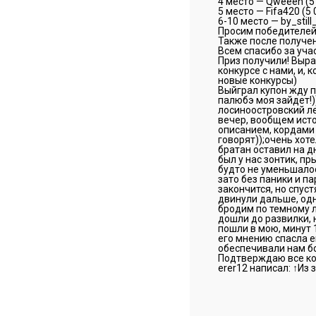
4 место — Qweeen (5
5 место — Fifa420 (5
6-10 место — by_stil
Просим победителей 
Также после получен
Всем спасибо за уча
Приз получили! Выра
конкурсе с нами, и,
новые конкурсы)
Выйграл купон жду 
палюбэ моя зайдет!)
лосиноостровский ле
вечер, вообщем исто
описанием, кордами 
говорят));очень хот
братан оставил на д
был у нас зонтик, п
будто не уменьшалос
зато без паники и па
закончится, но спуст
двинули дальше, одн
бродим по темному ле
дошли до развилки, 
пошли в мою, минут 1
его мнению спасла е
обеспечивали нам б
Подтверждаю все ком
erer12 написал: ↑Из