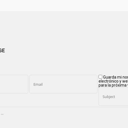
GE
Guarda mi no
electrónico y w
para la próxima