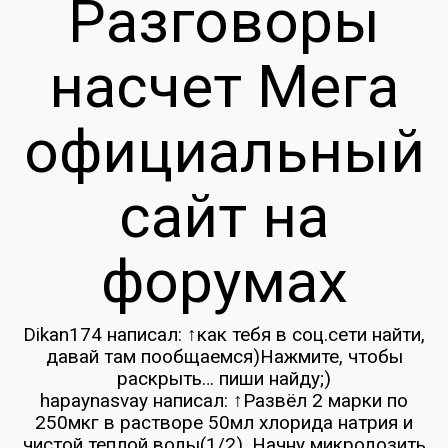
Разговоры
насчет Мега
официальный
сайт на
форумах
Dikan174 написал: ↑как тебя в соц.сети найти,
давай там пообщаемся)Нажмите, чтобы
раскрыть… пиши найду;)
hapaynasvay написал: ↑Развёл 2 марки по
250мкг в растворе 50мл хлорида натрия и
чистой теплой воды(1/2). Начну микродозить