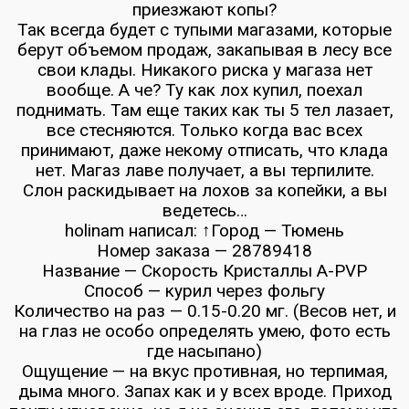
приезжают копы?
Так всегда будет с тупыми магазами, которые
берут объемом продаж, закапывая в лесу все
свои клады. Никакого риска у магаза нет
вообще. А че? Ту как лох купил, поехал
поднимать. Там еще таких как ты 5 тел лазает,
все стесняются. Только когда вас всех
принимают, даже некому отписать, что клада
нет. Магаз лаве получает, а вы терпилите.
Слон раскидывает на лохов за копейки, а вы
ведетесь…
holinam написал: ↑Город — Тюмень
Номер заказа — 28789418
Название — Скорость Кристаллы A-PVP
Способ — курил через фольгу
Количество на раз — 0.15-0.20 мг. (Весов нет, и
на глаз не особо определять умею, фото есть
где насыпано)
Ощущение — на вкус противная, но терпимая,
дыма много. Запах как и у всех вроде. Приход