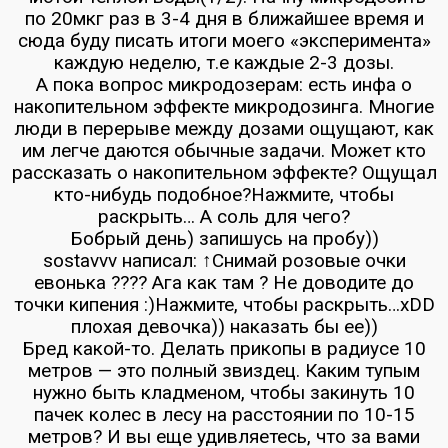
по 20мкг раз в 3-4 дня в ближайшее время и
сюда буду писать итоги моего «эксперимента»
каждую неделю, т.е каждые 2-3 дозы.
А пока вопрос микродозерам: есть инфа о
накопительном эффекте микродозинга. Многие
люди в перерыве между дозами ощущают, как
им легче даются обычные задачи. Может кто
рассказать о накопительном эффекте? Ощущал
кто-нибудь подобное?Нажмите, чтобы
раскрыть… А соль для чего?
Бобрый день) запишусь на пробу))
sostavvv написал: ↑Снимай розовые очки
евонька ???? Ага как там ? Не доводите до
точки кипения :)Нажмите, чтобы раскрыть…xDD
плохая девочка)) наказать бы ее))
Бред какой-то. Делать прикопы в радиусе 10
метров — это полный звиздец. Каким тупым
нужно быть кладменом, чтобы закинуть 10
пачек колес в лесу на расстоянии по 10-15
метров? И вы еще удивляетесь, что за вами