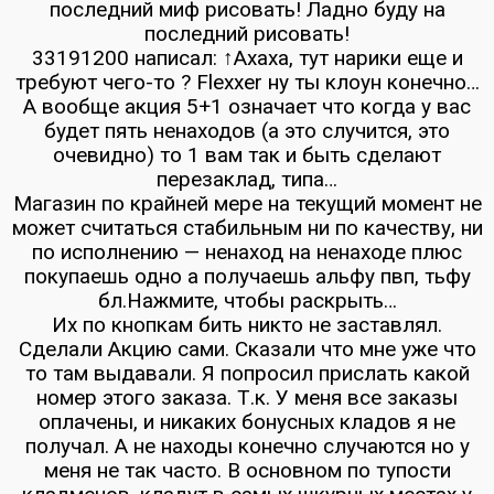
последний миф рисовать! Ладно буду на
последний рисовать!
33191200 написал: ↑Ахаха, тут нарики еще и
требуют чего-то ? Flexxer ну ты клоун конечно…
А вообще акция 5+1 означает что когда у вас
будет пять ненаходов (а это случится, это
очевидно) то 1 вам так и быть сделают
перезаклад, типа…
Магазин по крайней мере на текущий момент не
может считаться стабильным ни по качеству, ни
по исполнению — ненаход на ненаходе плюс
покупаешь одно а получаешь альфу пвп, тьфу
бл.Нажмите, чтобы раскрыть…
Их по кнопкам бить никто не заставлял.
Сделали Акцию сами. Сказали что мне уже что
то там выдавали. Я попросил прислать какой
номер этого заказа. Т.к. У меня все заказы
оплачены, и никаких бонусных кладов я не
получал. А не находы конечно случаются но у
меня не так часто. В основном по тупости