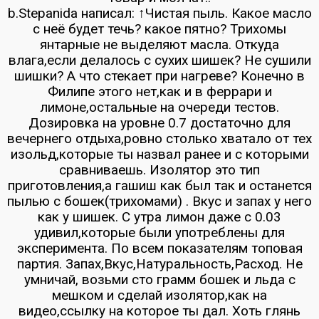
b.Stepanida написал: ↑Чистая пыль. Какое масло
с неё будет течь? какое пятно? Трихомы
янтарные не выделяют масла. Откуда
влага,если делалось с сухих шишек? Не сушили
шишки? А что стекает при нагреве? Конечно в
Филипе этого нет,как и в феррари и
лимоне,остальные на очереди тестов.
Дозировка на уровне 0.7 достаточно для
вечернего отдыха,ровно столько хватало от тех
изольд,которые ты назвал ранее и с которыми
сравниваешь. Изолятор это тип
приготовления,а гашиш как был так и останется
пылью с бошек(трихомами) . Вкус и запах у него
как у шишек. С утра лимон даже с 0.03
удивил,которые были употреблены для
эксперимента. По всем показателям топовая
партия. Запах,Вкус,Натуральность,Расход. Не
умничай, возьми сто грамм бошек и льда с
мешком и сделай изолятор,как на
видео,ссылку на которое ты дал. Хоть глянь