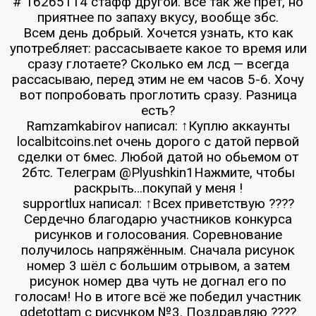
# 16265114 стафф другой. все так же прет, но
приятнее по запаху вкусу, вообще збс.
Всем день добрый. Хочется узнать, кто как
употребляет: рассасываете какое то время или
сразу глотаете? Сколько ем лсд — всегда
рассасываю, перед этим не ем часов 5-6. Хочу
вот попробовать проглотить сразу. Разница
есть?
Ramzamkabirov написал: ↑Куплю аккаунты
localbitcoins.net очень дорого с датой первой
сделки от 6мес. Любой датой но обьемом от
2бтс. Телеграм @Plyushkin1Нажмите, чтобы
раскрыть…покупай у меня !
supportlux написал: ↑Всех приветствую ????
Сердечно благодарю участников конкурса
рисунков и голосования. Соревнование
получилось напряжённым. Сначала рисунок
номер 3 шёл с большим отрывом, а затем
рисунок номер два чуть не догнал его по
голосам! Но в итоге всё же победил участник
gdetottam с рисунком №3. Поздравляю ????