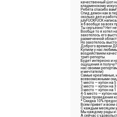
качественный шоп на
кладменскому искусс
Ребята спасибо вам!
Спид демон как в пе
сколько дел и работ
julyFUCKFUCK написал
я б вообще за всех 
Ты серъёзно? Нет не
Вообще то я хотел н
захотелось его выст
размеченной области
Но захотелось выст
Доброго времени Д
Купили у нас любимы
воздействием качест
трип-репорты.
Будет интересно и на
ощущения я получу?»
нас своими репортам
и мечтатели)
Самые креативные, 
всевозможными скид
1 место — купон на 5
2 место — купон на 3
3 место — купон на 1
4-5 место — купон на
Сроки проведения кон
* Скидка 10% предост
Всем привет и всем 
С каждым месяцем у
Мы каждому рады и 
А сейчас с удовольс