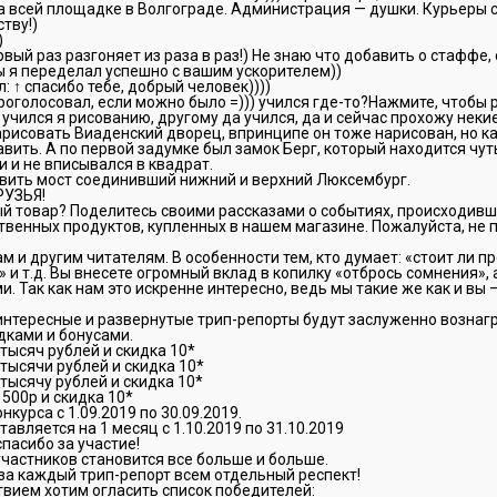
 всей площадке в Волгограде. Администрация — душки. Курьеры с
тву!)
)
рвый раз разгоняет из раза в раз!) Не знаю что добавить о стаффе,
ы я переделал успешно с вашим ускорителем))
: ↑ спасибо тебе, добрый человек))))
проголосовал, если можно было =))) учился где-то?Нажмите, чтобы
 учился я рисованию, другому да учился, да и сейчас прохожу неки
арисовать Виаденский дворец, впринципе он тоже нарисован, но ка
авить. А по первой задумке был замок Берг, который находится чу
 и не вписывался в квадрат.
овить мост соединивший нижний и верхний Люксембург.
РУЗЬЯ!
й товар? Поделитесь своими рассказами о событиях, происходивш
венных продуктов, купленных в нашем магазине. Пожалуйста, не 
м и другим читателям. В особенности тем, кто думает: «стоит ли пр
 и т.д. Вы внесете огромный вклад в копилку «отбрось сомнения»,
и. Так как нам это искренне интересно, ведь мы такие же как и в
интересные и развернутые трип-репорты будут заслуженно возна
ками и бонусами.
 тысяч рублей и скидка 10*
 тысячи рублей и скидка 10*
 тысячу рублей и скидка 10*
 500р и скидка 10*
курса с 1.09.2019 по 30.09.2019.
авляется на 1 месяц с 1.10.2019 по 31.10.2019
спасибо за участие!
частников становится все больше и больше.
за каждый трип-репорт всем отдельный респект!
твием хотим огласить список победителей: