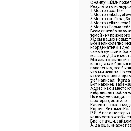
С наилучшими поже
Результаты конкурса
1 Место «sparlik»
2 Место «nikolayello
3 Место «ant1mag3»
4 Место «elkizelenie1
5 Место «Бармолей5
Всем спасибо за уча
темой «№ призового 
Ждем ваших новых т
Все великолепно! Ис
координаты! В 12 ноч
самый лучший в брян
магазину! Да и места
Магазин отличный, п
капец. я как бросил
поколению, все бывш
что мы искали. Но с
кажется в наше врем
tref написал: ↑Когд
Вот наконец забежал
Адрес, как и место 
небрльшая пробка н
По весу:не ожидал, ч
шестерых, хватило.
Качество тоже пизда
Короче Витамин Клас
P. S. У всех шестер
количество,чтобы сп
Бро, от души, зайдем
А, да еще, ннасчет 