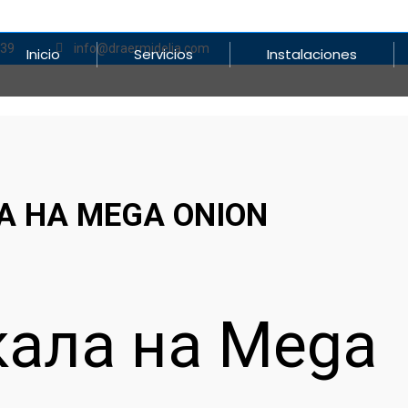
839
info@draermidelia.com
Inicio
Servicios
Instalaciones
А НА MEGA ONION
кала на Mega