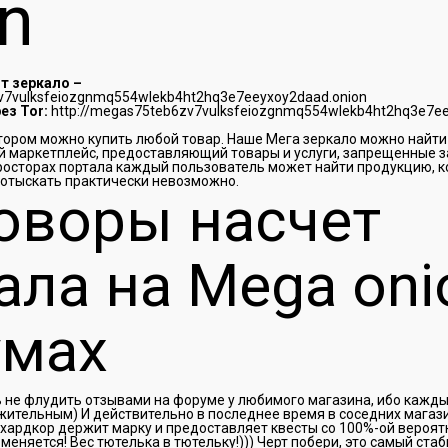
n
т зеркало –
zv7vulksfeiozgnmq554wlekb4ht2hq3e7eeyxoy2daad.onion
ез Tor:
http://megas75teb6zv7vulksfeiozgnmq554wlekb4ht2hq3e7ee
отором можно купить любой товар. Наше Мега зеркало можно найти 
 маркетплейс, предоставляющий товары и услуги, запрещенные 
просторах портала каждый пользователь может найти продукцию, 
 отыскать практически невозможно.
оворы насчет
ала на Mega oni
умах
 не флудить отзывами на форуме у любимого магазина, ибо каждый
жительным) И действительно в последнее время в соседних магаз
 хардкор держит марку и предоставляет квесты со 100%-ой вероят
меняется! Вес тютелька в тютельку!))) Черт побери, это самый ста