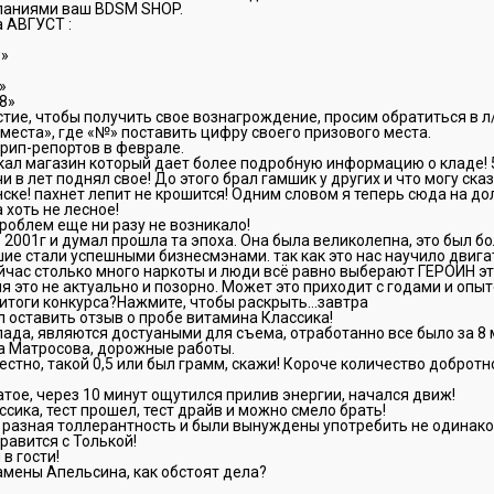
ланиями ваш BDSM SHOP.
 АВГУСТ :
w»
»
8»
стие, чтобы получить свое вознагрождение, просим обратиться в л
места», где «№» поставить цифру своего призового места.
рип-репортов в феврале.
кал магазин который дает более подробную информацию о кладе! 
и в лет поднял свое! До этого брал гамшик у других и что могу ска
ске! пахнет лепит не крошится! Одним словом я теперь сюда на до
 хоть не лесное!
роблем еще ни разу не возникало!
 в 2001г и думал прошла та эпоха. Она была великолепна, это был 
ие стали успешными бизнесмэнами. так как это нас научило двига
ейчас столько много наркоты и люди всё равно выберают ГЕРОИН э
я это не актуально и позорно. Может это приходит с годами и опыт
а итоги конкурса?Нажмите, чтобы раскрыть…завтра
 оставить отзыв о пробе витамина Классика!
клада, являются достуаными для съема, отработанно все было за 8 
а Матросова, дорожные работы.
естно, такой 0,5 или был грамм, скажи! Короче количество добротн
тое, через 10 минут ощутился прилив энергии, начался движ!
сика, тест прошел, тест драйв и можно смело брать!
ых разная толлерантность и были вынуждены употребить не одинак
равится с Толькой!
 в гости!
замены Апельсина, как обстоят дела?