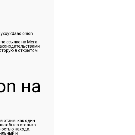
yxoy2daad.onion
по ссылке на Мега.
законодательствами
которую в открытом
on на
 отзыв, как один
инах было столько
ностью находа.
бильный и