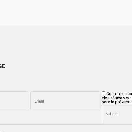
GE
Guarda mi no
electrónico y w
para la próxima