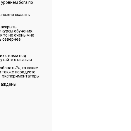
 уровнем бога по
 сложно сказать
 раскрыть…
е курсы обучения.
к то не очень мне
ть севернее
их с вами под
путайте отзывы и
обовать?», «а какие
 а также порадуете
ы — экспериментаторы
граждены