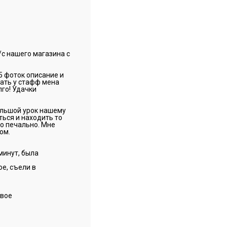
/с нашего магазина с
5 фоток описание и
зать у стафф мена
лго! Удачки
большой урок нашему
ться и находить то
то печально. Мне
ом.
минут, была
ое, съели в
овое