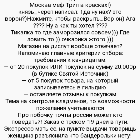
Москва меф!Трип в красках!)
князь_череп написал: ↑да ну нах? это
ворон?)Нажмите, чтобы раскрыть…Вор он) Ага
???? Ну а как ты хотел ????
Тикалка то где заморозился совсем))) Где
ловить то )) очкарика жтого )))
Магазин на диспут вообще отвечает?
Напоминаю главные критерии отбора:
требования к кандидатам:
— от 20 покупок ИЛИ покупок на сумму 20.000р
(в бутике Святой Источник)
— от 5 покупок товара, на который
записываетесь в гильдию
— оставляете отзывы к покупкам
Тема на контроле кладменов, по возможности
пожелания учитываются
Про побочку почты россии может кто
поведать?! Заказ с треком 19 дней в пути.
Экспрессо мать ее. на пункте выдачи товарищь
женщина разъяснила что бандерольки нету!