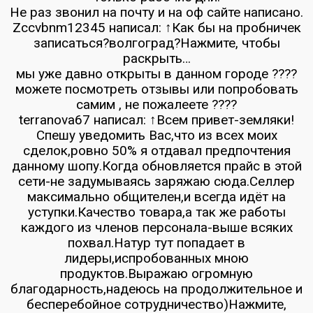
Не раз звонил на почту и на оф сайте написано.
Zccvbnm12345 написал: ↑Как бы на пробничек
записаться?волгоград?Нажмите, чтобы
раскрыть…
мы уже давно открыты в данном городе ????
можете посмотреть отзывы или попробовать
самим , не пожалеете ????
terranova67 написал: ↑Всем привет-земляки!
Спешу уведомить Вас,что из всех моих
сделок,ровно 50% я отдавал предпочтения
данному шопу.Когда обновляется прайс в этой
сети-не задумываясь заряжаю сюда.Селлер
максимально общителен,и всегда идёт на
уступки.Качество товара,а так же работы
каждого из членов персонала-выше всяких
похвал.Натур тут попадает в
лидеры,испробованных мною
продуктов.Выражаю огромную
благодарность,надеюсь на продолжительное и
бесперебойное сотрудничество)Нажмите,